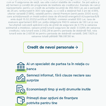
cum ar fi asigurarea de viață, sau alte costuri stabilite de creditor. Se pot aplica și
alți termeni și condiții din programele de loialitate ale creditorului. Exemplu de calcul
reprezentativ: pentru un credit de achiziție locuință de 350.500 Lei, pe o perioadă
de 25 ani, rambursabil în 300 rate egale, cu o rată a dobânzii fixă 3 ani de 4.55%,
ulterior variabilă (7.58%), valabilă pentru clienții Premium (venit peste 2000 euro),
care achiziționează un imobil având clasa de eficiență energetică A/superioară/B
emis după 15.02.2023/certificat ROGBC, comision analiză 500 Lei, taxa de
evaluare apartament 605 Lei, polița obligatorie PAD în valoare de 130 Lei și cea
facultativă calculată aplicând cota de primă de asigurare de 0.11% la valoarea
estimativă a imobilului, valoare primă lunară asigurare de viață: 0.026% din valoarea
creditului, rata lunară este 2.052,28 lei pentru perioada de dobândă fixă, rata
lunară este de 2.637,61 lei pentru perioada de dobândă variabilă, DAE 7,62% și
valoarea totală plătibilă 786.087,90 lei.
Credit de nevoi personale
Ai un specialist de partea ta în relația cu
banca
Semnezi informat, fără clauze neclare sau
surprize
Economisești timp și eviți drumurile inutile
Primești doar opțiuni de finanțare
potrivite pentru tine