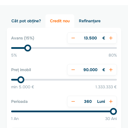
Cât pot obține?
Credit nou
Refinanțare
€
Avans
(15%)
5%
80%
€
Preț imobil
min 5.000 €
1.333.333 €
Luni
Perioada
1 An
30 Ani