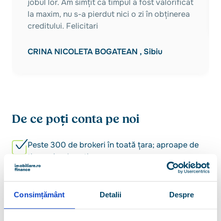
jobul lor. Am simțit ca timpul a fost valorificat
la maxim, nu s-a pierdut nici o zi în obținerea
creditului. Felicitari
CRINA NICOLETA BOGATEAN , Sibiu
De ce poți conta pe noi
Peste 300 de brokeri în toată țara; aproape de
tine, oriunde ești
10.000+ de clienți finanțați anual
Consimțământ
Detalii
Despre
5/5 - nu e doar o notă, e confirmarea clienților
noștri că am rămas de partea lor