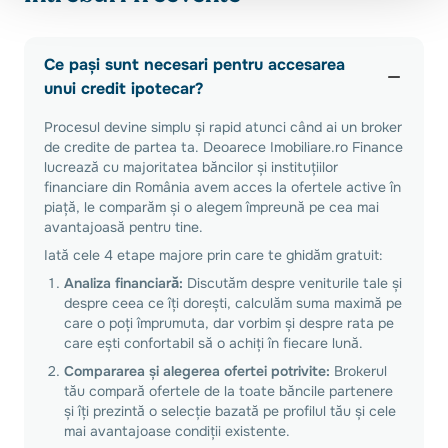
Ce pași sunt necesari pentru accesarea
unui credit ipotecar?
Procesul devine simplu și rapid atunci când ai un broker
de credite de partea ta. Deoarece Imobiliare.ro Finance
lucrează cu majoritatea băncilor și instituțiilor
financiare din România avem acces la ofertele active în
piață, le comparăm și o alegem împreună pe cea mai
avantajoasă pentru tine.
Iată cele 4 etape majore prin care te ghidăm gratuit:
Analiza financiară:
Discutăm despre veniturile tale și
despre ceea ce îți dorești, calculăm suma maximă pe
care o poți împrumuta, dar vorbim și despre rata pe
care ești confortabil să o achiți în fiecare lună.
Compararea și alegerea ofertei potrivite:
Brokerul
tău compară ofertele de la toate băncile partenere
și îți prezintă o selecție bazată pe profilul tău și cele
mai avantajoase condiții existente.