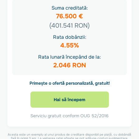
Suma creditată:
76.500 €
(401.541 RON)
Rata dobânzii:
4.55%
Rata lunară începând de la:
2.046 RON
Primește o ofertă personalizată, gratuit!
Hai să începem
Serviciu gratuit conform OUG 52/2016
Acesta este un exemplu al unui produs de creditare disponibil pe piață, cu dobândă
fixă în primii 3 ani. La valoarea ratei afișate se pot adăuga costuri suplimentare,