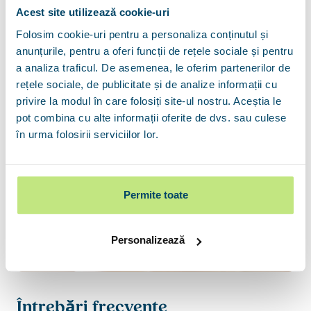
Acest site utilizează cookie-uri
Acces la majoritatea băncilor și instituțiilor
financiare din țară
Folosim cookie-uri pentru a personaliza conținutul și
anunțurile, pentru a oferi funcții de rețele sociale și pentru
13 ani de experiență în creditare - știm procesul,
a analiza traficul. De asemenea, le oferim partenerilor de
știm să te sfătuim
rețele sociale, de publicitate și de analize informații cu
privire la modul în care folosiți site-ul nostru. Aceștia le
pot combina cu alte informații oferite de dvs. sau culese
în urma folosirii serviciilor lor.
Permite toate
Personalizează
Întrebări frecvente