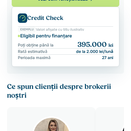
Credit Check
Valori afișate cu titlu ilustrativ
EXEMPLU
Eligibil pentru finanțare
395.000
Poți obține până la
lei
Rată estimativă
de la 2.000 lei/lună
Perioada maximă
27 ani
Ce spun clienții despre brokerii
noștri