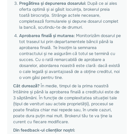
Pregătirea și depunerea dosarului:
După ce ai ales
oferta optimă și ai găsit locuința, brokerul preia
toată birocrația. Strânge actele necesare,
completează formularele și depune dosarul complet
la bancă, scutindu-te de drumuri.
Aprobarea finală și mutarea:
Monitorizăm dosarul pe
tot traseul lui prin departamentele băncii până la
aprobarea finală. Te însoțim la semnarea
contractului și ne asigurăm că totul se termină cu
succes. Cu o rată remarcabilă de aprobare a
dosarelor, abordarea noastră este clară: dacă există
o cale legală și avantajoasă de a obține creditul, noi
o vom găsi pentru tine.
Cât durează?
În medie, timpul de la prima noastră
întâlnire și până la aprobarea finală a creditului este de
3 săptămâni. În funcție de complexitatea situației tale
(tipul de venituri sau actele proprietății), procesul se
poate finaliza chiar mai repede sau, în unele cazuri,
poate dura puțin mai mult. Brokerul tău te va ține la
curent cu fiecare modificare.
Din feedback-ul clienților noștri: