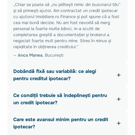
„Chiar se poate să
„nu plătești nimic din buzunarul tău”
și să primești ajutor. Am contractat un credit ipotecar
cu ajutorul Imobiliare.ro Finance și pot spune că a fost
cea mai bună decizie. Nu am fost nevoită să merg
personal la foarte multe bănci, m-a scutit de
completarea greșită a documentației și brokerul a
negociat foarte mult pentru mine. Stres în minus și
rapiditate în obținerea creditului.”
—
Anca Manea
, București
Dobândă fixă sau variabilă: ce alegi
pentru creditul ipotecar?
Un
credit ipotecar cu dobândă fixă
poate fi o variantă
Ce condiții trebuie să îndeplinești pentru
avantajoasă dacă preferi să plătești aceeași rată
lunară pentru o perioadă de 3 sau 5 ani, în funcție de
un credit ipotecar?
condițiile de accesare.
Condiții de eligibilitate standard pe care trebuie să le
În cazul unui credit cu dobândă variabilă, rata se
Care este avansul minim pentru un credit
îndeplinești pentru accesarea unui credit presupun:
modifică odată indicatorii IRCC, ROBOR sau EURIBOR,
ipotecar?
dar și în funcție de marja fixă a băncilor.
vârsta minimă de 18 ani împliniți