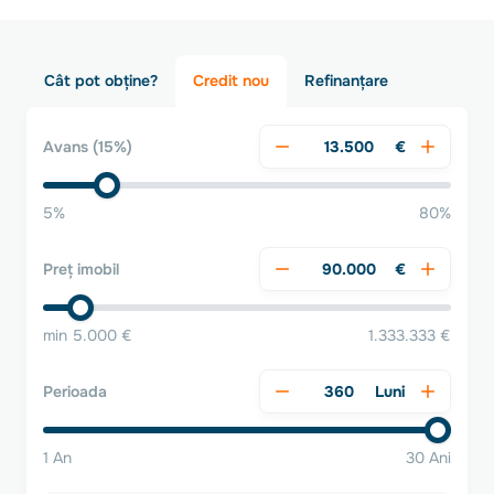
Cât pot obține?
Credit nou
Refinanțare
€
Avans
(15%)
5%
80%
€
Preț imobil
min 5.000 €
1.333.333 €
Luni
Perioada
1 An
30 Ani