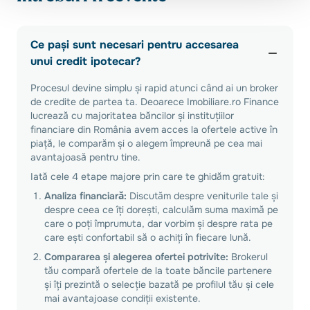
Ce pași sunt necesari pentru accesarea
unui credit ipotecar?
Procesul devine simplu și rapid atunci când ai un broker
de credite de partea ta. Deoarece Imobiliare.ro Finance
lucrează cu majoritatea băncilor și instituțiilor
financiare din România avem acces la ofertele active în
piață, le comparăm și o alegem împreună pe cea mai
avantajoasă pentru tine.
Iată cele 4 etape majore prin care te ghidăm gratuit:
Analiza financiară:
Discutăm despre veniturile tale și
despre ceea ce îți dorești, calculăm suma maximă pe
care o poți împrumuta, dar vorbim și despre rata pe
care ești confortabil să o achiți în fiecare lună.
Compararea și alegerea ofertei potrivite:
Brokerul
tău compară ofertele de la toate băncile partenere
și îți prezintă o selecție bazată pe profilul tău și cele
mai avantajoase condiții existente.