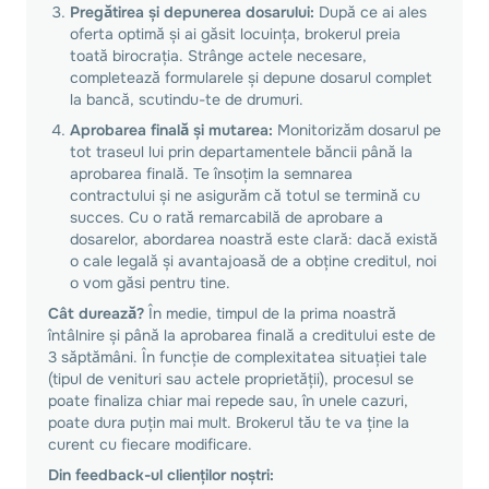
Pregătirea și depunerea dosarului:
După ce ai ales
oferta optimă și ai găsit locuința, brokerul preia
toată birocrația. Strânge actele necesare,
completează formularele și depune dosarul complet
la bancă, scutindu-te de drumuri.
Aprobarea finală și mutarea:
Monitorizăm dosarul pe
tot traseul lui prin departamentele băncii până la
aprobarea finală. Te însoțim la semnarea
contractului și ne asigurăm că totul se termină cu
succes. Cu o rată remarcabilă de aprobare a
dosarelor, abordarea noastră este clară: dacă există
o cale legală și avantajoasă de a obține creditul, noi
o vom găsi pentru tine.
Cât durează?
În medie, timpul de la prima noastră
întâlnire și până la aprobarea finală a creditului este de
3 săptămâni. În funcție de complexitatea situației tale
(tipul de venituri sau actele proprietății), procesul se
poate finaliza chiar mai repede sau, în unele cazuri,
poate dura puțin mai mult. Brokerul tău te va ține la
curent cu fiecare modificare.
Din feedback-ul clienților noștri: