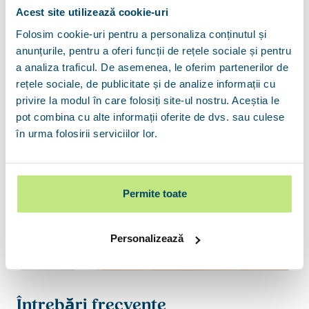
Acest site utilizează cookie-uri
Acces la majoritatea băncilor și instituțiilor
financiare din țară
Folosim cookie-uri pentru a personaliza conținutul și
anunțurile, pentru a oferi funcții de rețele sociale și pentru
13 ani de experiență în creditare - știm procesul,
a analiza traficul. De asemenea, le oferim partenerilor de
știm să te sfătuim
rețele sociale, de publicitate și de analize informații cu
privire la modul în care folosiți site-ul nostru. Aceștia le
pot combina cu alte informații oferite de dvs. sau culese
în urma folosirii serviciilor lor.
Permite toate
Personalizează
Întrebări frecvente