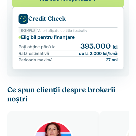
Credit Check
Valori afișate cu titlu ilustrativ
EXEMPLU
Eligibil pentru finanțare
395.000
Poți obține până la
lei
Rată estimativă
de la 2.000 lei/lună
Perioada maximă
27 ani
Ce spun clienții despre brokerii
noștri