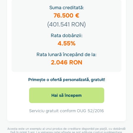
Suma creditată:
76.500 €
(401.541 RON)
Rata dobânzii:
4.55%
Rata lunară începând de la:
2.046 RON
Primește o ofertă personalizată, gratuit!
Hai să începem
Serviciu gratuit conform OUG 52/2016
Acesta este un exemplu al unui produs de creditare disponibil pe piață, cu dobândă
fixă în primii 3 ani. La valoarea ratei afișate se pot adăuga costuri suplimentare,