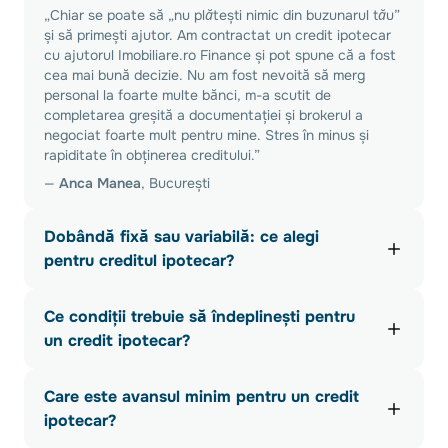
„Chiar se poate să
„nu plătești nimic din buzunarul tău”
și să primești ajutor. Am contractat un credit ipotecar
cu ajutorul Imobiliare.ro Finance și pot spune că a fost
cea mai bună decizie. Nu am fost nevoită să merg
personal la foarte multe bănci, m-a scutit de
completarea greșită a documentației și brokerul a
negociat foarte mult pentru mine. Stres în minus și
rapiditate în obținerea creditului.”
—
Anca Manea
, București
Dobândă fixă sau variabilă: ce alegi
pentru creditul ipotecar?
Un
credit ipotecar cu dobândă fixă
poate fi o variantă
Ce condiții trebuie să îndeplinești pentru
avantajoasă dacă preferi să plătești aceeași rată
lunară pentru o perioadă de 3 sau 5 ani, în funcție de
un credit ipotecar?
condițiile de accesare.
Condiții de eligibilitate standard pe care trebuie să le
În cazul unui credit cu dobândă variabilă, rata se
Care este avansul minim pentru un credit
îndeplinești pentru accesarea unui credit presupun:
modifică odată indicatorii IRCC, ROBOR sau EURIBOR,
ipotecar?
dar și în funcție de marja fixă a băncilor.
vârsta minimă de 18 ani împliniți