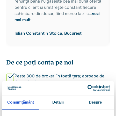
renunță până nu găsește cea mai bună ofertă
pentru client și urmărește constant fiecare
schimbare din dosar, fiind mereu la zi c
...
vezi
mai mult
Iulian Constantin Stoica, București
De ce poți conta pe noi
Peste 300 de brokeri în toată țara; aproape de
tine, oriunde ești
10.000+ de clienți finanțați anual
Consimțământ
Detalii
Despre
5/5 - nu e doar o notă, e confirmarea clienților
noștri că am rămas de partea lor