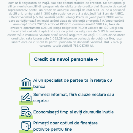
cum ar fi asigurarea de viață, sau alte costuri stabilite de creditor. Se pot aplica și
alți termeni și condiții din programele de loialitate ale creditorului. Exemplu de calcul
reprezentativ: pentru un credit de achiziție locuință de 350.500 Lei, pe o perioadă
de 25 ani, rambursabil în 300 rate egale, cu o rată a dobânzii fixă 3 ani de 4.55%,
ulterior variabilă (7.58%), valabilă pentru clienții Premium (venit peste 2000 euro),
care achiziționează un imobil având clasa de eficiență energetică A/superioară/B
emis după 15.02.2023/certificat ROGBC, comision analiză 500 Lei, taxa de
evaluare apartament 605 Lei, polița obligatorie PAD în valoare de 130 Lei și cea
facultativă calculată aplicând cota de primă de asigurare de 0.11% la valoarea
estimativă a imobilului, valoare primă lunară asigurare de viață: 0.026% din valoarea
creditului, rata lunară este 2.052,28 lei pentru perioada de dobândă fixă, rata
lunară este de 2.637,61 lei pentru perioada de dobândă variabilă, DAE 7,62% și
valoarea totală plătibilă 786.087,90 lei.
Credit de nevoi personale
Ai un specialist de partea ta în relația cu
banca
Semnezi informat, fără clauze neclare sau
surprize
Economisești timp și eviți drumurile inutile
Primești doar opțiuni de finanțare
potrivite pentru tine