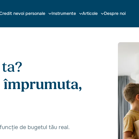
Credit nevoi personale
Instrumente
Articole
Despre noi
 ta?
ți împrumuta,
 funcție de bugetul tău real.