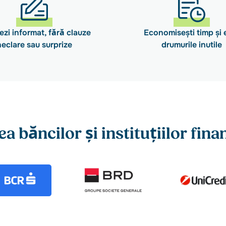
zi informat, fără clauze
Economisești timp și e
neclare sau surprize
drumurile inutile
ea băncilor și instituțiilor fin