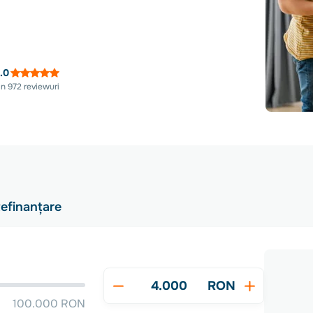
.0
in 972 reviewuri
efinanțare
RON
100.000 RON