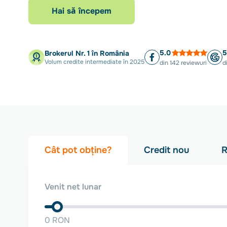
Hai să începem
5.0
5
Brokerul Nr. 1 în România
Volum credite intermediate în 2025
din 142 reviewuri
d
Cât pot obține?
Credit nou
R
Venit net lunar
0 RON