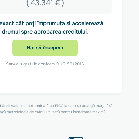
(
43.341 €
)
 exact cât poți împrumuta și accelerează
drumul spre aprobarea creditului.
Hai să începem
Serviciu gratuit conform OUG 52/2016
bânzii variabile, determinată ca IRCC la care se adaugă marja fixă a
nțează metodologia de calcul utilizată pentru încadrarea maximă.