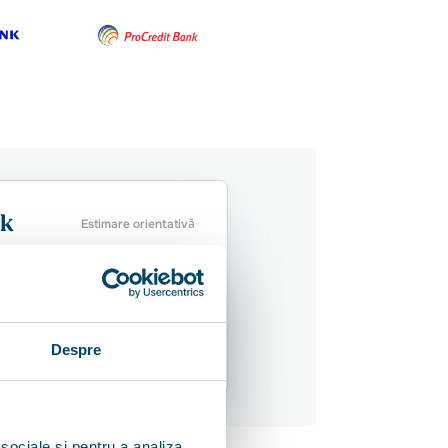
ck
Estimare orientativă
u ilustrativ
re
395.000
lei
de la 2.000 lei/lună
Despre
27 ani
 sociale și pentru a analiza