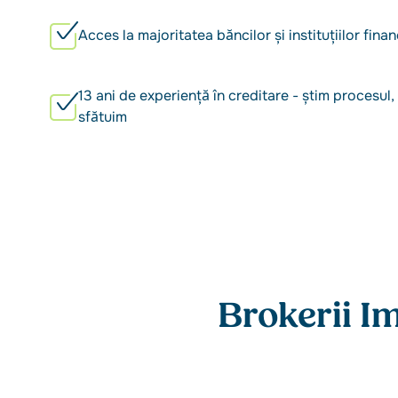
Acces la majoritatea băncilor și instituțiilor finan
13 ani de experiență în creditare - știm procesul,
sfătuim
Brokerii I