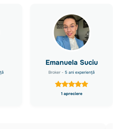
Emanuela Suciu
ță
Broker -
5 ani experiență
1 apreciere