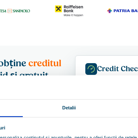
 obține
creditul
Credit Che
pid și gratuit
Valori afișate cu titl
EXEMPLU
de creditare cu ajutorul datelor
Eligibil pentru finanța
it
. Îți spunem cât poți
Poți obține până la
dit ți se potrivesc.
Rată estimativă
Detalii
Perioada maximă
uri
rsonaliza conținutul și anunțurile, pentru a oferi funcții de rețele