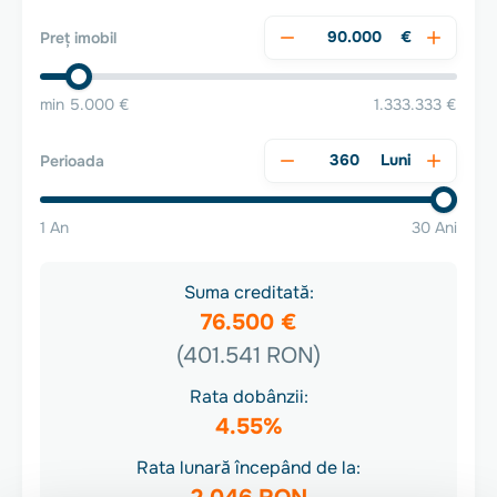
€
Preț imobil
min 5.000 €
1.333.333 €
Luni
Perioada
1 An
30 Ani
Suma creditată:
76.500 €
(401.541 RON)
Rata dobânzii:
4.55%
Rata lunară începând de la: