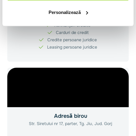
Credite ipotecare
Personalizează
Credite de nevoi personale
Refinanțări credite
Carduri de credit
Credite persoane juridice
Leasing persoane juridice
Adresă birou
Str. Siretului nr 17, parter, Tg. Jiu, Jud. Gorj