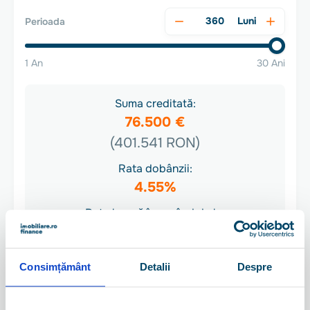
Luni
Perioada
1 An
30 Ani
Suma creditată:
76.500 €
(401.541 RON)
Rata dobânzii:
4.55%
Rata lunară începând de la:
2.046 RON
Consimțământ
Detalii
Despre
Pentru o ofertă personalizată, haide să
discutăm! Serviciile unui broker de credite
sunt gratuite prin lege conform OUG 52/2016