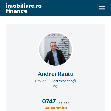
Andrei Rautu
Broker -
12 ani experiență
Iași
0747
... ...
Vezi tot numărul