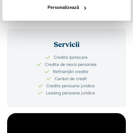
imobilului, valoare primă lunară asigurare de viață: 0.026% din valoarea creditului,
rata lunară este 2.052,28 lei pentru perioada de dobândă fixă, rata lunară este de
Personalizează
2.637,61 lei pentru perioada de dobândă variabilă, DAE 7,62% și valoarea totală
plătibilă 786.087,90 lei.
Servicii
Credite ipotecare
Credite de nevoi personale
Refinanțări credite
Carduri de credit
Credite persoane juridice
Leasing persoane juridice