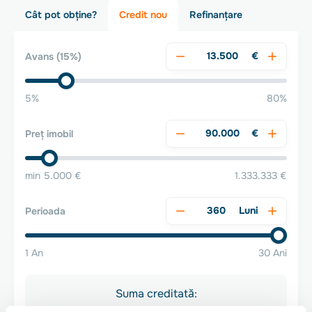
Cât pot obține?
Credit nou
Refinanțare
€
Avans
(15%)
5%
80%
€
Preț imobil
min 5.000 €
1.333.333 €
Luni
Perioada
1 An
30 Ani
Suma creditată: