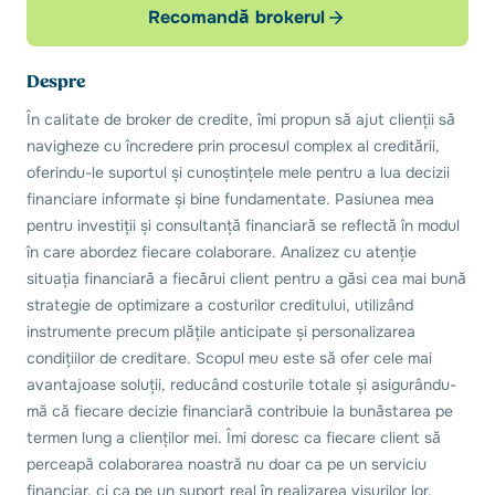
Recomandă brokerul
Despre
În calitate de broker de credite, îmi propun să ajut clienții să
navigheze cu încredere prin procesul complex al creditării,
oferindu-le suportul și cunoștințele mele pentru a lua decizii
financiare informate și bine fundamentate. Pasiunea mea
pentru investiții și consultanță financiară se reflectă în modul
în care abordez fiecare colaborare. Analizez cu atenție
situația financiară a fiecărui client pentru a găsi cea mai bună
strategie de optimizare a costurilor creditului, utilizând
instrumente precum plățile anticipate și personalizarea
condițiilor de creditare. Scopul meu este să ofer cele mai
avantajoase soluții, reducând costurile totale și asigurându-
mă că fiecare decizie financiară contribuie la bunăstarea pe
termen lung a clienților mei. Îmi doresc ca fiecare client să
perceapă colaborarea noastră nu doar ca pe un serviciu
financiar, ci ca pe un suport real în realizarea visurilor lor.