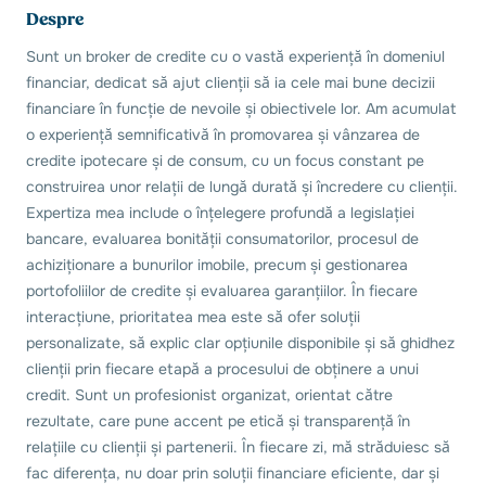
Despre
Sunt un broker de credite cu o vastă experiență în domeniul
financiar, dedicat să ajut clienții să ia cele mai bune decizii
financiare în funcție de nevoile și obiectivele lor. Am acumulat
o experiență semnificativă în promovarea și vânzarea de
credite ipotecare și de consum, cu un focus constant pe
construirea unor relații de lungă durată și încredere cu clienții.
Expertiza mea include o înțelegere profundă a legislației
bancare, evaluarea bonității consumatorilor, procesul de
achiziționare a bunurilor imobile, precum și gestionarea
portofoliilor de credite și evaluarea garanțiilor. În fiecare
interacțiune, prioritatea mea este să ofer soluții
personalizate, să explic clar opțiunile disponibile și să ghidhez
clienții prin fiecare etapă a procesului de obținere a unui
credit. Sunt un profesionist organizat, orientat către
rezultate, care pune accent pe etică și transparență în
relațiile cu clienții și partenerii. În fiecare zi, mă străduiesc să
fac diferența, nu doar prin soluții financiare eficiente, dar și