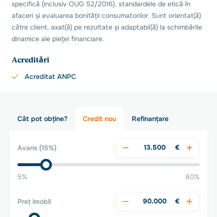
specifică (inclusiv OUG 52/2016), standardele de etică în
afaceri și evaluarea bonității consumatorilor. Sunt orientat(ă)
către client, axat(ă) pe rezultate și adaptabil(ă) la schimbările
dinamice ale pieței financiare.
Acreditări
Acreditat ANPC
Cât pot obține?
Credit nou
Refinanțare
€
Avans
(15%)
5%
80%
€
Preț imobil