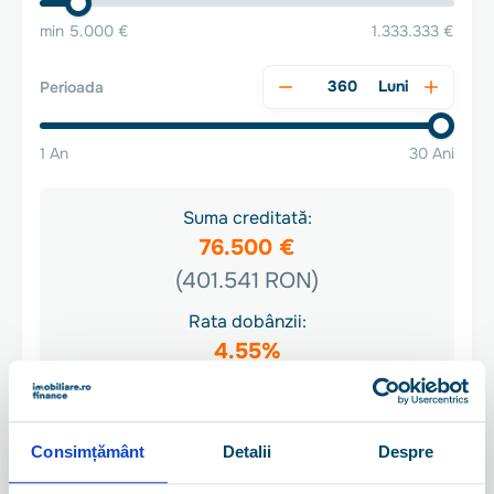
min 5.000 €
1.333.333 €
Luni
Perioada
1 An
30 Ani
Suma creditată:
76.500 €
(401.541 RON)
Rata dobânzii:
4.55%
Rata lunară începând de la:
2.046 RON
Consimțământ
Detalii
Despre
Pentru o ofertă personalizată, haide să