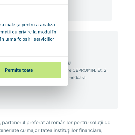
unedoara
 sociale și pentru a analiza
rmații cu privire la modul în
n urma folosirii serviciilor
Adresă birou
Permite toate
B-dul 22 Decembrie, Nr. 37A, Cladire CEPROMIN, Et. 2,
Birou 217, Deva, Jud. Hunedoara
, partenerul preferat al românilor pentru soluții de
neriate cu majoritatea instituțiilor financiare,