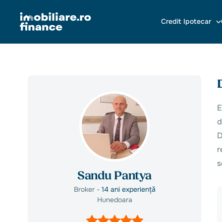
Credit Ipotecar
E
d
D
r
s
Sandu Pantya
Broker -
14 ani experiență
Hunedoara