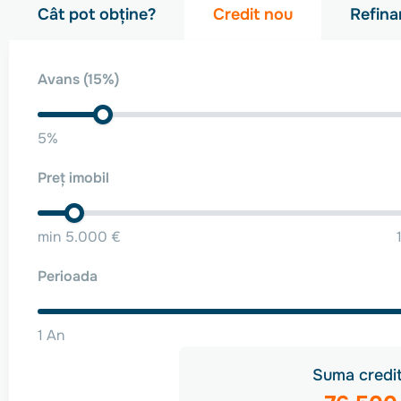
Cât pot obține?
Credit nou
Refina
Avans
(15%)
5%
Preț imobil
min 5.000 €
Perioada
1 An
Suma credit