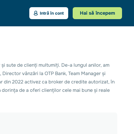
Hai să începem
Intră în cont
i sute de clienți multumiți. De-a lungul anilor, am
k, Director vânzări la OTP Bank, Team Manager și
din 2022 activez ca broker de credite autorizat, în
dorința de a oferi clienților cele mai bune și reale