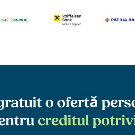
gratuit o ofertă per
entru
creditul potriv