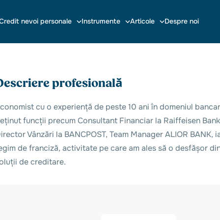
Credit nevoi personale
Instrumente
Articole
Despre noi
Descriere profesională
conomist cu o experiență de peste 10 ani în domeniul bancar ș
eținut funcții precum Consultant Financiar la Raiffeisen Ban
irector Vânzări la BANCPOST, Team Manager ALIOR BANK, iar 
egim de franciză, activitate pe care am ales să o desfășor din 
oluții de creditare.