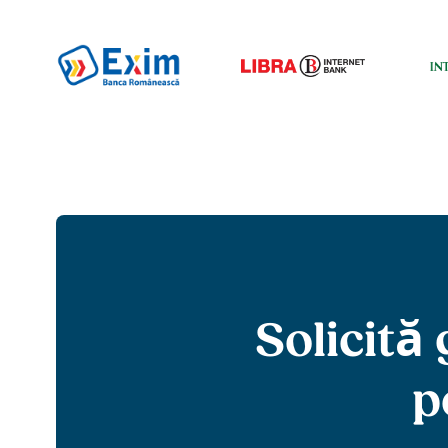
Solicită 
p