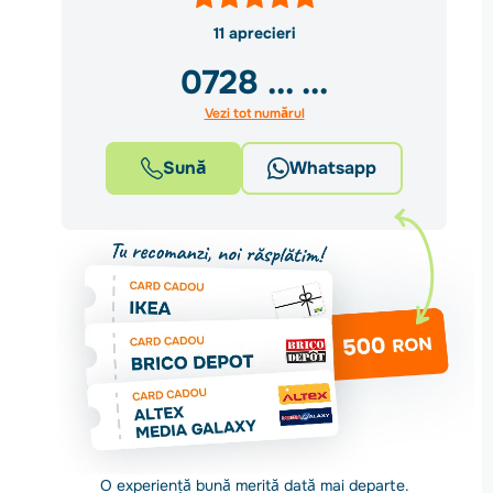
11 aprecieri
0728
... ...
Vezi tot numărul
Sună
Whatsapp
O experiență bună merită dată mai departe.