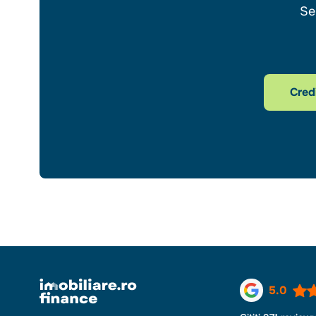
Se
Cred
5.0