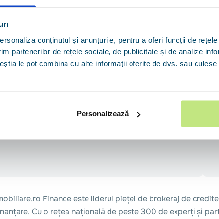
Denisa Mirauta, H
uri
rsonaliza conținutul și anunțurile, pentru a oferi funcții de rețele
im partenerilor de rețele sociale, de publicitate și de analize info
ceștia le pot combina cu alte informații oferite de dvs. sau culese î
Personalizează
mobiliare.ro Finance este liderul pieței de brokeraj de credite
inanțare. Cu o rețea națională de peste 300 de experți și parte