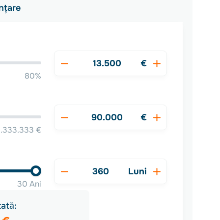
nțare
€
80%
€
1.333.333 €
Luni
30 Ani
ată: