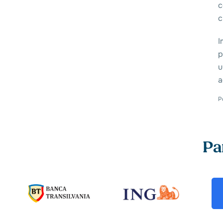
c
c
I
p
u
a
P
Pa