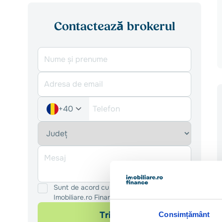
Contactează brokerul
+40
Sunt de acord cu
Termenii și Condițiile
Imobiliare.ro Finance
Trimite
Consimțământ