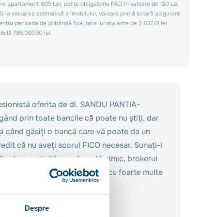
e apartament 605 Lei, polița obligatorie PAD în valoare de 130 Lei
% la valoarea estimativă a imobilului, valoare primă lunară asigurare
entru perioada de dobândă fixă, rata lunară este de 2.637,61 lei
bilă 786.087,90 lei.
esionistă oferita de dl. SANDU PANTIA-
ând prin toate bancile că poate nu știți, dar
 și când găsiți o bancă care vă poate da un
redit că nu aveți scorul FICO necesar. Sunați-l
ltanța e gratuită, nu vă costă nimic, brokerul
ea mai bună soluție, lucreaza cu foarte multe
Despre