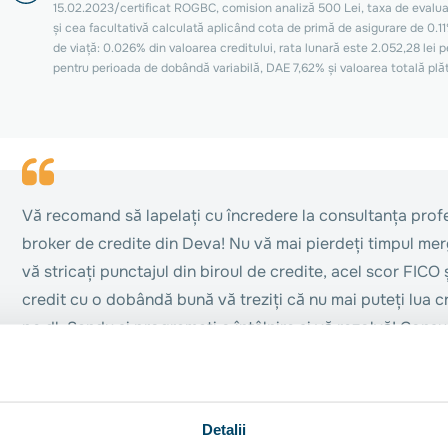
15.02.2023/certificat ROGBC, comision analiză 500 Lei, taxa de evaluar
și cea facultativă calculată aplicând cota de primă de asigurare de 0.11
de viață: 0.026% din valoarea creditului, rata lunară este 2.052,28 lei p
pentru perioada de dobândă variabilă, DAE 7,62% și valoarea totală plăti
Vă recomand să lapelați cu încredere la consultanța prof
broker de credite din Deva! Nu vă mai pierdeți timpul merg
vă stricați punctajul din biroul de credite, acel scor FICO
credit cu o dobândă bună vă treziți că nu mai puteți lua c
pe dl. Sandu și programați o întâlnire și vă rezolvă! Consu
este plătit de banca unde se aprobă dosarul! Vă găsește c
banci! Fortza!!!!!
Detalii