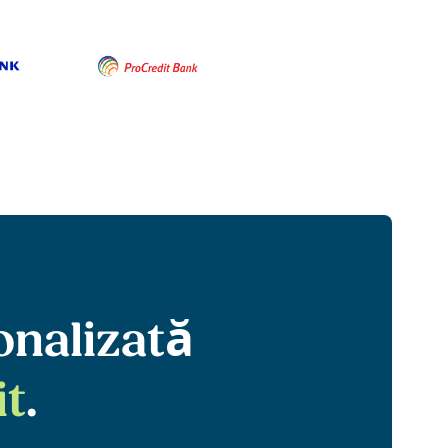
sonalizată
it
.