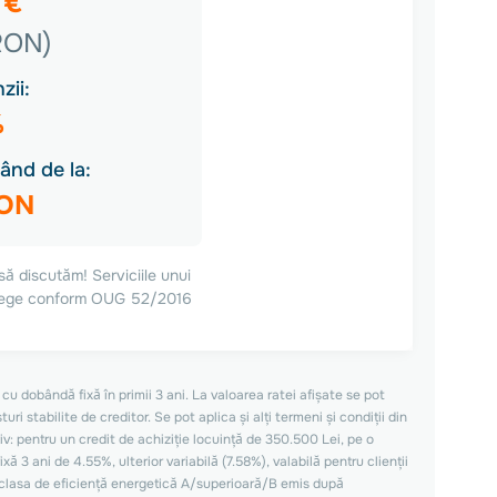
 €
RON)
zii:
%
ând de la:
RON
să discutăm! Serviciile unui
n lege conform OUG 52/2016
cu dobândă fixă în primii 3 ani. La valoarea ratei afișate se pot
i stabilite de creditor. Se pot aplica și alți termeni și condiții din
iv: pentru un credit de achiziție locuință de 350.500 Lei, pe o
ă 3 ani de 4.55%, ulterior variabilă (7.58%), valabilă pentru clienții
 clasa de eficiență energetică A/superioară/B emis după