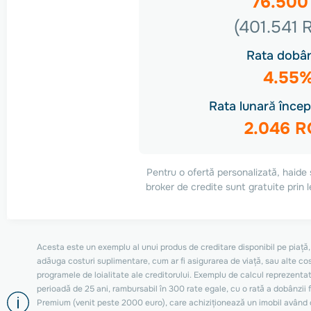
76.500
(401.541 
Rata dobân
4.55
Rata lunară încep
2.046 
Pentru o ofertă personalizată, haide 
broker de credite sunt gratuite pri
Acesta este un exemplu al unui produs de creditare disponibil pe piață, 
adăuga costuri suplimentare, cum ar fi asigurarea de viață, sau alte costur
programele de loialitate ale creditorului. Exemplu de calcul reprezentat
perioadă de 25 ani, rambursabil în 300 rate egale, cu o rată a dobânzii fix
Premium (venit peste 2000 euro), care achiziționează un imobil având