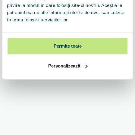
privire la modul în care folosiți site-ul nostru. Aceștia le
pot combina cu alte informații oferite de dvs. sau culese
Autentificare și creare cont fără parolă: îți vom trimite pe e-
în urma folosirii serviciilor lor.
mail un link unic și securizat pentru a accesa contul.
Continuă
Permite toate
Autentificarea se face cu contul
Personalizează