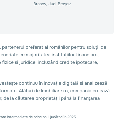
Brașov, Jud. Brașov
, partenerul preferat al românilor pentru soluții de
neriate cu majoritatea instituțiilor financiare,
izice și juridice, incluzând credite ipotecare,
stește continuu în inovație digitală și analizează
nformate. Alături de Imobiliare.ro, compania creează
r, de la căutarea proprietății până la finanțarea
are intermediate de principalii jucători în 2025.