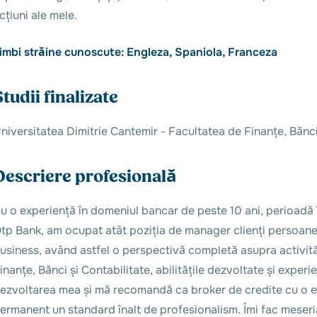
cțiuni ale mele.
imbi străine cunoscute: Engleza, Spaniola, Franceza
Studii finalizate
niversitatea Dimitrie Cantemir - Facultatea de Finanțe, Bănci
Descriere profesională
u o experiență în domeniul bancar de peste 10 ani, perioadă 
tp Bank, am ocupat atât poziția de manager clienți persoane
usiness, având astfel o perspectivă completă asupra activități
inanțe, Bănci și Contabilitate, abilitățile dezvoltate și expe
ezvoltarea mea și mă recomandă ca broker de credite cu o ex
ermanent un standard înalt de profesionalism. Îmi fac meseri