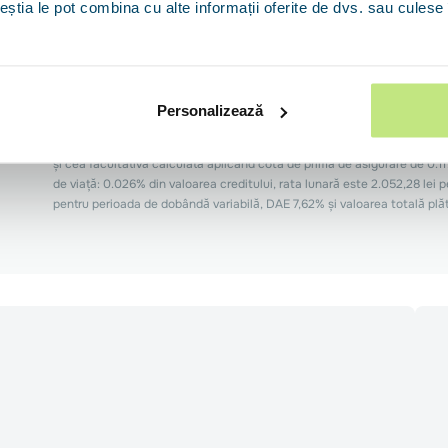
ceștia le pot combina cu alte informații oferite de dvs. sau culese î
Acesta este un exemplu al unui produs de creditare disponibil pe piață, 
adăuga costuri suplimentare, cum ar fi asigurarea de viață, sau alte costur
programele de loialitate ale creditorului. Exemplu de calcul reprezentat
perioadă de 25 ani, rambursabil în 300 rate egale, cu o rată a dobânzii fix
Personalizează
Premium (venit peste 2000 euro), care achiziționează un imobil având
15.02.2023/certificat ROGBC, comision analiză 500 Lei, taxa de evaluar
și cea facultativă calculată aplicând cota de primă de asigurare de 0.11
de viață: 0.026% din valoarea creditului, rata lunară este 2.052,28 lei p
pentru perioada de dobândă variabilă, DAE 7,62% și valoarea totală plăti