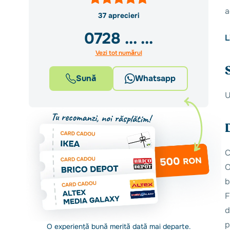
a
37 aprecieri
0728
... ...
L
Vezi tot numărul
Sună
Whatsapp
U
C
O
b
F
d
p
O experiență bună merită dată mai departe.