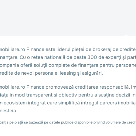
mobiliare.ro Finance este liderul pieței de brokeraj de credite
inanțare. Cu o rețea națională de peste 300 de experți și parte
ompania oferă soluții complete de finanțare pentru persoane f
redite de nevoi personale, leasing și asigurări.
mobiliare.ro Finance promovează creditarea responsabilă, inve
iața in mod transparent si obiectiv pentru a susține decizii i
n ecosistem integrat care simplifică întregul parcurs imobilia
cesteia.
oziția pe piață se bazează pe datele publice disponibile privind volumele de credit