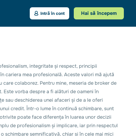
Hai să începem
Intră în cont
esionalism, integritate și respect, principii
în cariera mea profesională. Aceste valori mă ajută
 cu care colaborez. Pentru mine, meseria de broker de
 Este vorba despre a fi alături de oameni în
e sau deschiderea unei afaceri și de a le oferi
unui credit. Într-o lume în continuă schimbare, sunt
potrivite poate face diferența în luarea unor decizii
emplu de profesionalism și implicare, iar prin respectul
 o schimbare semnificativă, chiar și în cele mai mici