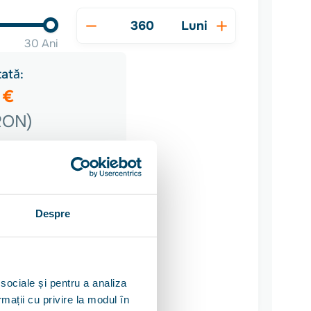
Luni
30 Ani
ată:
 €
RON)
zii:
%
ând de la:
Despre
RON
să discutăm! Serviciile unui
n lege conform OUG 52/2016
 sociale și pentru a analiza
rmații cu privire la modul în