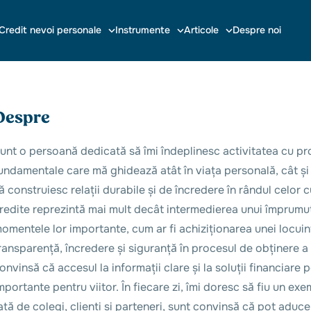
Credit nevoi personale
Instrumente
Articole
Despre noi
Despre
unt o persoană dedicată să îmi îndeplinesc activitatea cu prof
undamentale care mă ghidează atât în viața personală, cât și 
ă construiesc relații durabile și de încredere în rândul celor
redite reprezintă mai mult decât intermedierea unui împrumut.
omentele lor importante, cum ar fi achiziționarea unei locuinț
ransparență, încredere și siguranță în procesul de obținere a 
onvinsă că accesul la informații clare și la soluții financiare 
mportante pentru viitor. În fiecare zi, îmi doresc să fiu un ex
ață de colegi, clienți și parteneri, sunt convinsă că pot aduce