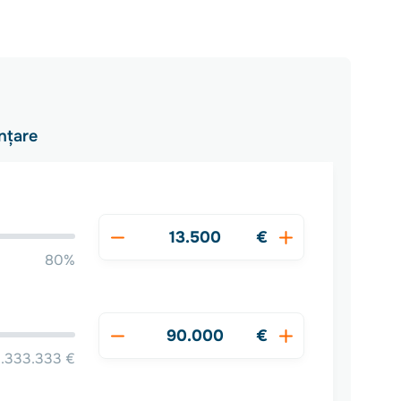
nțare
€
80%
€
1.333.333 €