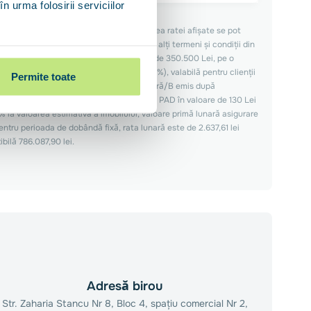
n urma folosirii serviciilor
cu dobândă fixă în primii 3 ani. La valoarea ratei afișate se pot
i stabilite de creditor. Se pot aplica și alți termeni și condiții din
iv: pentru un credit de achiziție locuință de 350.500 Lei, pe o
ă 3 ani de 4.55%, ulterior variabilă (7.58%), valabilă pentru clienții
Permite toate
 clasa de eficiență energetică A/superioară/B emis după
e apartament 605 Lei, polița obligatorie PAD în valoare de 130 Lei
% la valoarea estimativă a imobilului, valoare primă lunară asigurare
entru perioada de dobândă fixă, rata lunară este de 2.637,61 lei
bilă 786.087,90 lei.
Adresă birou
Str. Zaharia Stancu Nr 8, Bloc 4, spațiu comercial Nr 2,