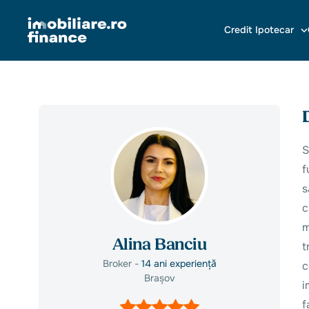
Credit Ipotecar
S
f
s
c
m
Alina Banciu
t
Broker -
14 ani experiență
c
Brașov
i
f