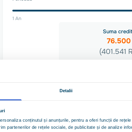
1 An
Suma credit
76.500
(401.541 
Rata dobân
4.55
Rata lunară încep
Detalii
2.046 
uri
Pentru o ofertă personalizată, haide 
broker de credite sunt gratuite pri
rsonaliza conținutul și anunțurile, pentru a oferi funcții de rețele
im partenerilor de rețele sociale, de publicitate și de analize info