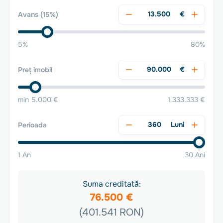
€
Avans
(15%)
5%
80%
€
Preț imobil
min 5.000 €
1.333.333 €
Luni
Perioada
1 An
30 Ani
Suma creditată:
76.500 €
(401.541 RON)