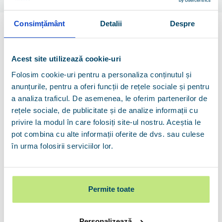
Consimțământ
Detalii
Despre
Servicii
Acest site utilizează cookie-uri
Credite ipotecare
Folosim cookie-uri pentru a personaliza conținutul și
Credite de nevoi personale
anunțurile, pentru a oferi funcții de rețele sociale și pentru
Refinanțări credite
a analiza traficul. De asemenea, le oferim partenerilor de
Carduri de credit
rețele sociale, de publicitate și de analize informații cu
Credite persoane juridice
privire la modul în care folosiți site-ul nostru. Aceștia le
Leasing persoane juridice
pot combina cu alte informații oferite de dvs. sau culese
în urma folosirii serviciilor lor.
Permite toate
Personalizează