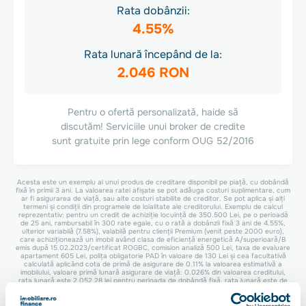
Rata dobânzii:
4.55%
Rata lunară începând de la:
2.046 RON
Pentru o ofertă personalizată, haide să
discutăm! Serviciile unui broker de credite
sunt gratuite prin lege conform OUG 52/2016
Acesta este un exemplu al unui produs de creditare disponibil pe piață, cu dobândă
fixă în primii 3 ani. La valoarea ratei afișate se pot adăuga costuri suplimentare, cum
ar fi asigurarea de viață, sau alte costuri stabilite de creditor. Se pot aplica și alți
termeni și condiții din programele de loialitate ale creditorului. Exemplu de calcul
reprezentativ: pentru un credit de achiziție locuință de 350.500 Lei, pe o perioadă
de 25 ani, rambursabil în 300 rate egale, cu o rată a dobânzii fixă 3 ani de 4.55%,
ulterior variabilă (7.58%), valabilă pentru clienții Premium (venit peste 2000 euro),
care achiziționează un imobil având clasa de eficiență energetică A/superioară/B
emis după 15.02.2023/certificat ROGBC, comision analiză 500 Lei, taxa de evaluare
apartament 605 Lei, polița obligatorie PAD în valoare de 130 Lei și cea facultativă
calculată aplicând cota de primă de asigurare de 0.11% la valoarea estimativă a
imobilului, valoare primă lunară asigurare de viață: 0.026% din valoarea creditului,
rata lunară este 2.052,28 lei pentru perioada de dobândă fixă, rata lunară este de
2.637,61 lei pentru perioada de dobândă variabilă, DAE 7,62% și valoarea totală
plătibilă 786.087,90 lei.