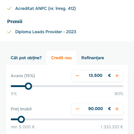
Acreditat ANPC (nr. înreg. 412)
Premii
Diploma Leads Provider - 2023
Cât pot obține?
Credit nou
Refinanțare
€
Avans
(15%)
5%
80%
€
Preț imobil
min 5.000 €
1.333.333 €