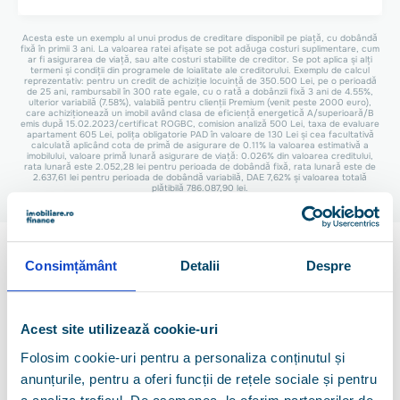
Acesta este un exemplu al unui produs de creditare disponibil pe piață, cu dobândă
fixă în primii 3 ani. La valoarea ratei afișate se pot adăuga costuri suplimentare, cum
ar fi asigurarea de viață, sau alte costuri stabilite de creditor. Se pot aplica și alți
termeni și condiții din programele de loialitate ale creditorului. Exemplu de calcul
reprezentativ: pentru un credit de achiziție locuință de 350.500 Lei, pe o perioadă
de 25 ani, rambursabil în 300 rate egale, cu o rată a dobânzii fixă 3 ani de 4.55%,
ulterior variabilă (7.58%), valabilă pentru clienții Premium (venit peste 2000 euro),
care achiziționează un imobil având clasa de eficiență energetică A/superioară/B
emis după 15.02.2023/certificat ROGBC, comision analiză 500 Lei, taxa de evaluare
apartament 605 Lei, polița obligatorie PAD în valoare de 130 Lei și cea facultativă
calculată aplicând cota de primă de asigurare de 0.11% la valoarea estimativă a
imobilului, valoare primă lunară asigurare de viață: 0.026% din valoarea creditului,
rata lunară este 2.052,28 lei pentru perioada de dobândă fixă, rata lunară este de
2.637,61 lei pentru perioada de dobândă variabilă, DAE 7,62% și valoarea totală
plătibilă 786.087,90 lei.
Consimțământ
Detalii
Despre
Servicii
Credite ipotecare
Acest site utilizează cookie-uri
Credite de nevoi personale
Folosim cookie-uri pentru a personaliza conținutul și
Refinanțări credite
anunțurile, pentru a oferi funcții de rețele sociale și pentru
Carduri de credit