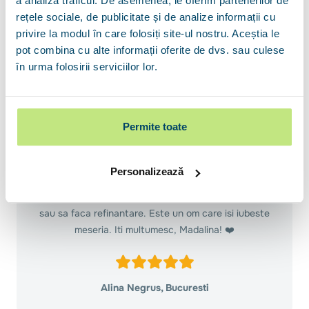
a analiza traficul. De asemenea, le oferim partenerilor de
Credite persoane juridice
rețele sociale, de publicitate și de analize informații cu
Leasing persoane juridice
privire la modul în care folosiți site-ul nostru. Aceștia le
pot combina cu alte informații oferite de dvs. sau culese
în urma folosirii serviciilor lor.
Experienta cu dra Madalina Moraru a fost una
ireprosabila! Pe langa vastele cunostinte pe care le
Permite toate
detine si profesionalismul de care da dovada, Madalina
a fost alaturi de mine in achizitionarea unui imobil si
obtinerea creditului ipotecar la fiecare pas (relatia cu
Personalizează
banca, notarul). O recomand cu mare caldura pe
Madalina oricui doreste sa isi achizitioneze un imobil
sau sa faca refinantare. Este un om care isi iubeste
meseria. Iti multumesc, Madalina! ❤️
Alina Negrus, Bucuresti