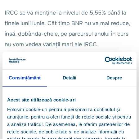
IRCC se va menține la nivelul de 5,55% până la
finele lunii iunie. Cât timp BNR nu va mai reduce,
însă, dobânda-cheie, pe parcursul anului în curs
nu vom vedea variații mari ale IRCC.
“Estimăm că nu vor exista reduceri ale dobânzii-
cheie cel puțin până în vară, astfel că IRCC se va
Consimțământ
Detalii
Despre
menține anul acesta în jurul valorii de 5,5%. Este
și normal în condițiile în care avem din nou o
Acest site utilizează cookie-uri
prognoză de inflație revizuită în creștere față de
Folosim cookie-uri pentru a personaliza conținutul și
anunțurile, pentru a oferi funcții de rețele sociale și pentru
estimările anterioare, există riscuri provenite
a analiza traficul. De asemenea, le oferim partenerilor de
dintr-o instabilitate geopolitică și un război
rețele sociale, de publicitate și de analize informații cu