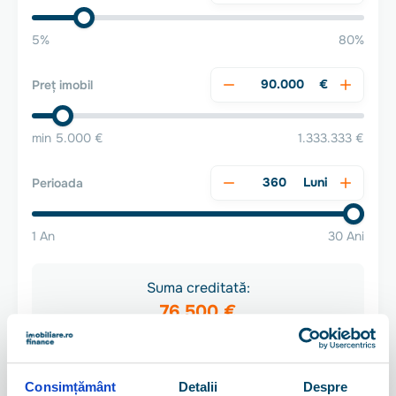
5%
80%
€
Preț imobil
min 5.000 €
1.333.333 €
Luni
Perioada
1 An
30 Ani
Suma creditată:
76.500 €
(401.541 RON)
Rata dobânzii:
Consimțământ
Detalii
Despre
4.55%