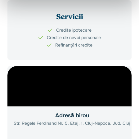
Servicii
Credite ipotecare
Credite de nevoi personale
Refinanțări credite
Adresă birou
Str. Regele Ferdinand Nr. 5, Etaj. 1, Cluj-Napoca, Jud. Cluj