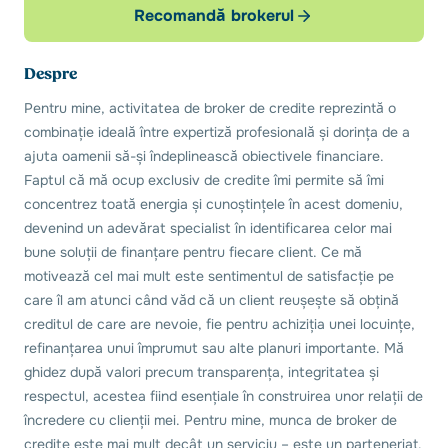
Recomandă brokerul
Despre
Pentru mine, activitatea de broker de credite reprezintă o
combinație ideală între expertiză profesională și dorința de a
ajuta oamenii să-și îndeplinească obiectivele financiare.
Faptul că mă ocup exclusiv de credite îmi permite să îmi
concentrez toată energia și cunoștințele în acest domeniu,
devenind un adevărat specialist în identificarea celor mai
bune soluții de finanțare pentru fiecare client. Ce mă
motivează cel mai mult este sentimentul de satisfacție pe
care îl am atunci când văd că un client reușește să obțină
creditul de care are nevoie, fie pentru achiziția unei locuințe,
refinanțarea unui împrumut sau alte planuri importante. Mă
ghidez după valori precum transparența, integritatea și
respectul, acestea fiind esențiale în construirea unor relații de
încredere cu clienții mei. Pentru mine, munca de broker de
credite este mai mult decât un serviciu – este un parteneriat.