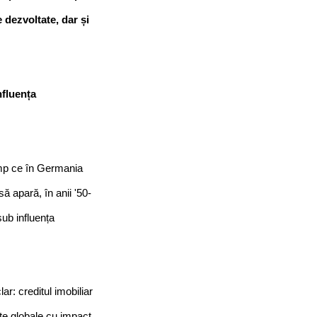
 dezvoltate, dar și 
fluența 
imp ce în Germania 
să apară, în anii '50-
ub influența 
r: creditul imobiliar 
țe globale cu impact 