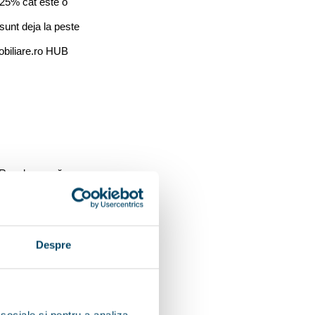
25% cât este o 
unt deja la peste 
biliare.ro HUB 
CR se bazează pe 
Despre
 transformat, 
acum 15-20 de ani, 
na Dima. 
“Cred că 
 sociale și pentru a analiza