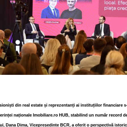
oniști din real estate și reprezentanți ai instituțiilor financiare s-
erinței naționale Imobiliare.ro HUB, stabilind un număr record de 
i, Dana Dima, Vicepreședinte BCR, a oferit o perspectivă istori