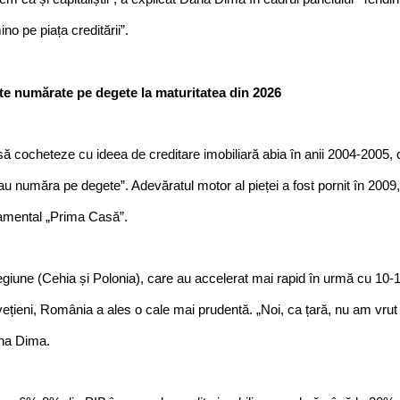
no pe piața creditării”.
ite numărate pe degete la maturitatea din 2026
 cocheteze cu ideea de creditare imobiliară abia în anii 2004-2005, c
eau număra pe degete”. Adevăratul motor al pieței a fost pornit în 2009
amental „Prima Casă”.
regiune (Cehia și Polonia), care au accelerat mai rapid în urmă cu 10-1
elvețieni, România a ales o cale mai prudentă. „Noi, ca țară, nu am vrut 
ana Dima.