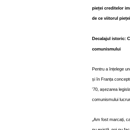
pieței creditelor i
de ce viitorul pieț
Decalajul istoric: 
comunismului
Pentru a înțelege un
și în Franța conceptu
'70, așezarea legisla
comunismului lucruri
„Am fost marcați, ca 
nu există, noi nu fac