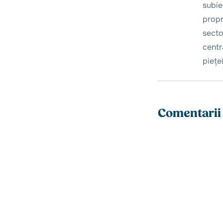
subie
propri
secto
centr
piețe
Comentarii 