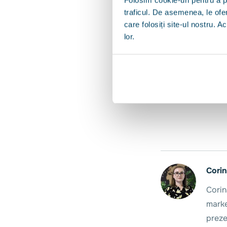
educația este un dr
traficul. De asemenea, le ofer
care folosiți site-ul nostru. A
lor.
Evenimentul Imobi
Wallberg, Media C
Corin
Corin
marke
preze