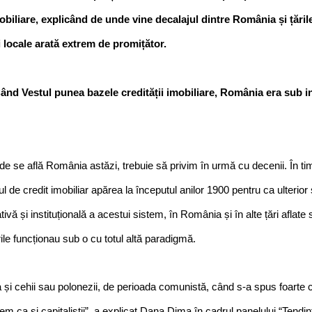
mobiliare, explicând de unde vine decalajul dintre România și țările
ei locale arată extrem de promițător.
Când Vestul punea bazele credității imobiliare, România era sub in
de se află România astăzi, trebuie să privim în urmă cu decenii. În t
l de credit imobiliar apărea la începutul anilor 1900 pentru ca ulterior 
tivă și instituțională a acestui sistem, în România și în alte țări aflate s
le funcționau sub o cu totul altă paradigmă.
și cehii sau polonezii, de perioada comunistă, când s-a spus foarte cla
em ca și capitaliștii”, a explicat Dana Dima în cadrul panelului “Tendin