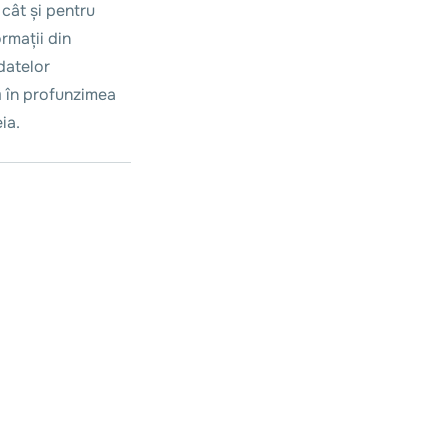
 cât și pentru
ormații din
 datelor
ră în profunzimea
ia.