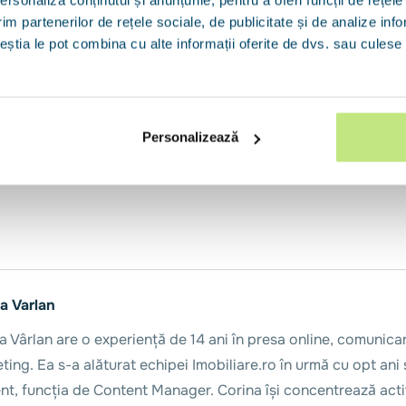
um pe care trebuie să mergem ca să creștem piața”, a conchis repr
im partenerilor de rețele sociale, de publicitate și de analize info
ceștia le pot combina cu alte informații oferite de dvs. sau culese î
liare.ro HUB 2026 a fost organizat în parteneriat cu BCR, 
ity, CRM REBS și Imobiliare.ro Finance.
Personalizează
a Varlan
a Vârlan are o experiență de 14 ani în presa online, comunica
ting. Ea s-a alăturat echipei Imobiliare.ro în urmă cu opt ani 
nt, funcția de Content Manager. Corina își concentrează acti