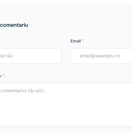
 comentariu
Email
*
iu
*