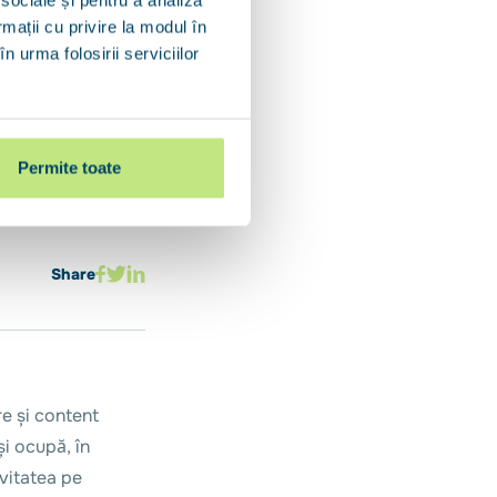
ezentanta BCR.
rmații cu privire la modul în
n urma folosirii serviciilor
eXp Realty,
Permite toate
Share
re și content
și ocupă, în
vitatea pe