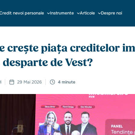
Credit nevoi personale
Instrumente
Articole
Despre noi
 crește piața creditelor im
 desparte de Vest?
i
29 Mai 2026
4 minute