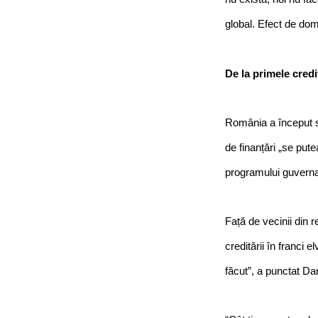
global. Efect de domi
De la primele cred
România a început să
de finanțări „se put
programului guvern
Față de vecinii din 
creditării în franci 
făcut”, a punctat D