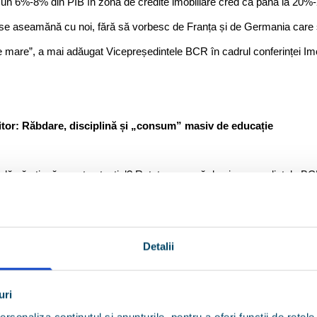
 un 6%-8% din PIB în zona de credite imobiliare cred că până la 20%-
 se aseamănă cu noi, fără să vorbesc de Franța și de Germania care s
e mare”, a mai adăugat Vicepreședintele BCR în cadrul conferinței Imo
iitor: Răbdare, disciplină și „consum” masiv de educație
ală să atingă acest potențial? Rețeta propusă de vicepreședintele B
 disciplină și educație.
Detalii
în educație și în modul în care oamenii s-au transformat. Clienții s-au
rmat, de aceea astăzi, în 2026, nu mai vorbim de aceleași riscuri de 
uri
 emoție și nici de același nivel de educație de atunci”, a detaliat Da
rsonaliza conținutul și anunțurile, pentru a oferi funcții de rețele