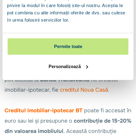
Nexent Bank (fosta Credit Europe Bank)
privire la modul în care folosiți site-ul nostru. Aceștia le
UniCredit Bank
pot combina cu alte informații oferite de dvs. sau culese
BRD
în urma folosirii serviciilor lor.
BCR
Patria Bank
Permite toate
Credit ipotecar Banca Transilvania
Personalizează
Persoanele cu contract de muncă în străinătate
pot accesa la
Banca Transilvania
fie creditul
imobiliar-ipotecar, fie
creditul Noua Casă
.
Creditul imobiliar-ipotecar BT
poate fi accesat în
euro sau lei și presupune o
contribuție de 15-20%
din valoarea imobilului
. Această contribuție