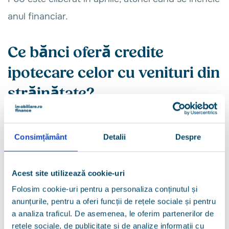
anul financiar.
Ce bănci oferă credite
ipotecare celor cu venituri din
străinătate?
Consimțământ
Detalii
Despre
Printre
băncile din România care oferă credit
ipotecar pentru românii din străinătate
se
numără:
Acest site utilizează cookie-uri
Folosim cookie-uri pentru a personaliza conținutul și
anunțurile, pentru a oferi funcții de rețele sociale și pentru
Banca Transilvania
a analiza traficul. De asemenea, le oferim partenerilor de
Libra Bank
rețele sociale, de publicitate și de analize informații cu