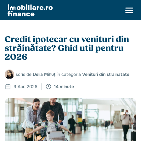
Credit ipotecar cu venituri din
străinătate? Ghid util pentru
2026
scris de
Delia Mihuț
în categoria
Venituri din strainatate
9 Apr. 2026
14 minute