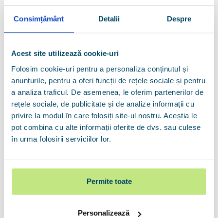
-
Predictibilitate financiară
: plătești aceeași
Consimțământ
Detalii
Despre
sumă lunar și știi cum să îți planifici bugetul
pentru o perioadă de timp
Acest site utilizează cookie-uri
-
Protecție împotriva creșterii dobânzilor
- rata
Folosim cookie-uri pentru a personaliza conținutul și
rămâne neschimbată dacă IRCC crește și nu ești
anunțurile, pentru a oferi funcții de rețele sociale și pentru
a analiza traficul. De asemenea, le oferim partenerilor de
impactat de fluctuațiile financiare
rețele sociale, de publicitate și de analize informații cu
-
Costuri mai reduse
privire la modul în care folosiți site-ul nostru. Aceștia le
pot combina cu alte informații oferite de dvs. sau culese
în urma folosirii serviciilor lor.
Dezavantaje credit ipotecar cu
dobândă fixă
Permite toate
-
Inflexibilitatea ratei
- dacă IRCC scade,
continui să plătești aceeași dobândă
Personalizează