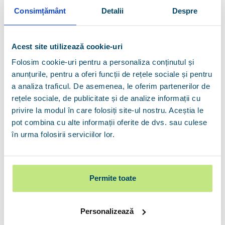
Consimțământ
Detalii
Despre
împrumuturi pentru a-și cumpăra o proprietate este reprezentată 
de cei care au deja economii substanțiale și pot să acopere pe 
Acest site utilizează cookie-uri
baza lor o bună parte din prețul imobilului. În acest caz, 
Folosim cookie-uri pentru a personaliza conținutul și
discutăm în principal despre credite cu valori mai scăzute care 
anunțurile, pentru a oferi funcții de rețele sociale și pentru
a analiza traficul. De asemenea, le oferim partenerilor de
au implicit rate mai mici”, a declarat Doru Iliescu, General 
rețele sociale, de publicitate și de analize informații cu
Manager Imobiliare.ro Finance.
privire la modul în care folosiți site-ul nostru. Aceștia le
pot combina cu alte informații oferite de dvs. sau culese
în urma folosirii serviciilor lor.
Dobânda fixă este preferată în 98% din cazuri
, indiferent de 
tipul împrumutului ales, aceasta oferind o serie de avantaje, 
predictibilitatea fiind unul dintre cele mai importante.
Permite toate
“Un împrumut cu dobândă fixă reprezintă, la ora actuală, 
Personalizează