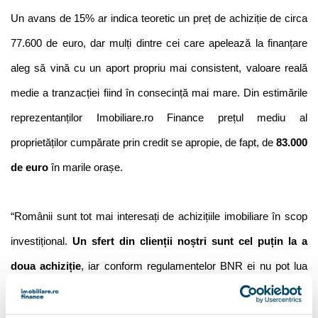
Un avans de 15% ar indica teoretic un preț de achiziție de circa 
77.600 de euro, dar mulți dintre cei care apelează la finanțare 
aleg să vină cu un aport propriu mai consistent, valoare reală 
medie a tranzacției fiind în consecință mai mare. Din estimările 
reprezentanților Imobiliare.ro Finance prețul mediu al 
proprietăților cumpărate prin credit se apropie, de fapt, de 
83.000 
de euro
 în marile orașe.      
“Românii sunt tot mai interesați de achizițiile imobiliare în scop 
investițional.
 Un sfert din clienții noștri sunt cel puțin la a 
doua achiziție
, iar conform regulamentelor BNR ei nu pot lua 
împrumuturi cu 15% avans, sunt obligați să vină cu un avans de 
25%. O altă categorie de persoane care apelează la 