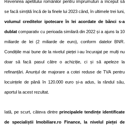
Revenirea apetitului românilor pentru împrumuturi a început să 
se facă simțită încă de la finele lui 2023 când, în ultimele trei luni, 
volumul creditelor ipotecare în lei acordate de bănci s-a 
dublat
 comparativ cu perioada similară din 2022 și a ajuns la 10 
miliarde de lei (2 miliarde de euro), conform datelor BNR. 
Condițiile mai bune de la nivelul pieței i-au încurajat pe mulți nu 
doar să facă pasul către o achiziție, ci și să apeleze la 
refinanțări. Anunțul de majorare a cotei reduse de TVA pentru 
locuințele de până în 120.000 euro și-a adus, la rândul său, 
aportul la acest rezultat.
Iată, pe scurt, câteva dintre 
principalele tendințe identificate 
de specialiștii Imobiliare.ro Finance, la nivelul pieței de 