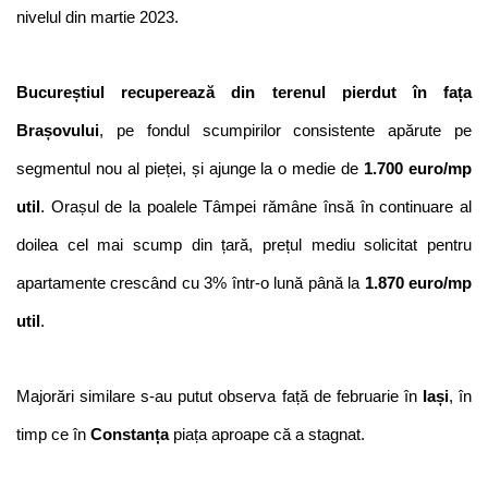
nivelul din martie 2023.
Bucureștiul recuperează din terenul pierdut în fața
Brașovului
, pe fondul scumpirilor consistente apărute pe 
segmentul nou al pieței, și ajunge la o medie de 
1.700 euro/mp 
util
. Orașul de la poalele Tâmpei rămâne însă în continuare al 
doilea cel mai scump din țară, prețul mediu solicitat pentru 
apartamente crescând cu 3% într-o lună până la 
1.870 euro/mp 
util
. 
Majorări similare s-au putut observa față de februarie în
 Iași
, în 
timp ce în 
Constanța
 piața aproape că a stagnat.