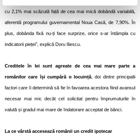
varianta mai ieftină pe care o ai la dispoziție. Dobânda fixă este 
cu 2,1% mai scăzută față de cea mai mică dobândă variabilă, 
aferentă programului guvernamental Noua Casă, de 7,90%. În 
plus, dobânda fixă nu-ți face surprize, orice s-ar întâmpla cu 
indicatorii pieței”, explică Doru Iliescu.
Creditele în lei sunt agreate de cea mai mare parte a 
românilor care își cumpără o locuință
, doi dintre principalii 
factori care îi determină să fie în favoarea acestora fiind avansul 
necesar mai mic decât cel solicitat pentru împrumuturile în 
valută și gradul mai mare de îndatorare acceptat de bănci. 
La ce vârstă accesează românii un credit ipotecar