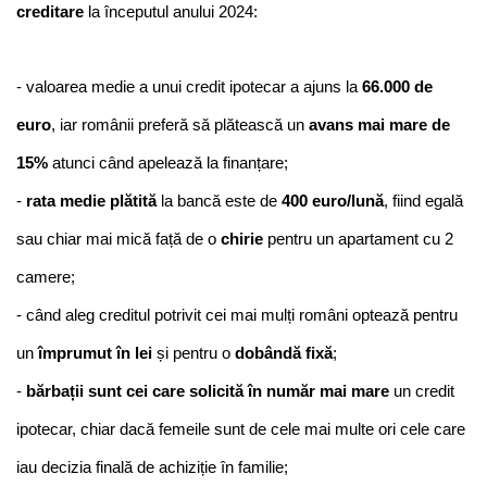
creditare
 la începutul anului 2024:
- valoarea medie a unui credit ipotecar a ajuns la
 66.000 de 
euro
, iar românii preferă să plătească un 
avans mai mare de 
15% 
atunci când apelează la finanțare;
- 
rata medie plătită 
la bancă este de 
400 euro/lună
, fiind egală 
sau chiar mai mică față de o 
chirie 
pentru un apartament cu 2 
camere;
- când aleg creditul potrivit cei mai mulți români optează pentru 
un 
împrumut în lei 
și pentru o 
dobândă fixă
;
- 
bărbații sunt cei care solicită în număr mai mare
 un credit 
ipotecar, chiar dacă femeile sunt de cele mai multe ori cele care 
iau decizia finală de achiziție în familie;