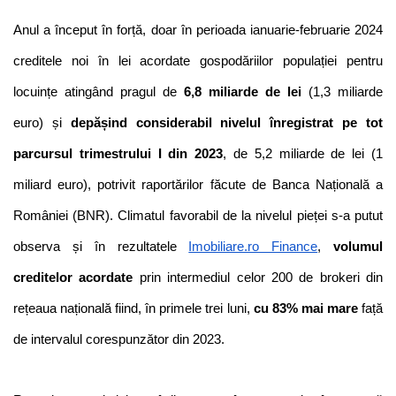
Anul a început în forță, doar în perioada ianuarie-februarie 2024 
creditele noi în lei acordate gospodăriilor populației pentru 
locuințe atingând pragul de 
6,8 miliarde de lei
 (1,3 miliarde 
euro) și 
depășind considerabil nivelul înregistrat pe tot 
parcursul trimestrului I din 2023
, de 5,2 miliarde de lei (1 
miliard euro), potrivit raportărilor făcute de Banca Națională a 
României (BNR). Climatul favorabil de la nivelul pieței s-a putut 
observa și în rezultatele 
Imobiliare.ro Finance
, 
volumul 
creditelor acordate
 prin intermediul celor 200 de brokeri din 
rețeaua națională fiind, în primele trei luni, 
cu 83% mai mare
 față 
de intervalul corespunzător din 2023.