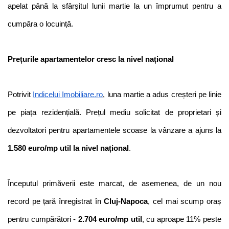
apelat până la sfârșitul lunii martie la un împrumut pentru a 
cumpăra o locuință.
Prețurile apartamentelor cresc la nivel național
Potrivit 
Indicelui Imobiliare.ro
, luna martie a adus creșteri pe linie 
pe piața rezidențială. Prețul mediu solicitat de proprietari și 
dezvoltatori pentru apartamentele scoase la vânzare a ajuns la 
1.580 euro/mp util la nivel național
.
Începutul primăverii este marcat, de asemenea, de un nou 
record pe țară înregistrat în 
Cluj-Napoca
, cel mai scump oraș 
pentru cumpărători - 
2.704 euro/mp util
, cu aproape 11% peste 