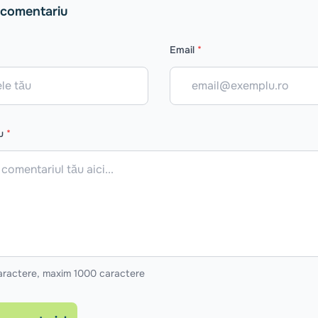
 comentariu
Email
*
iu
*
aractere, maxim 1000 caractere