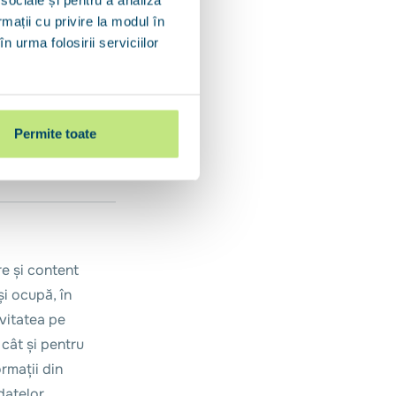
nt piața pentru a te 
rmații cu privire la modul în
 Finance. Avem peste 
n urma folosirii serviciilor
până acum românii să 
Permite toate
Share
re și content
și ocupă, în
vitatea pe
 cât și pentru
ormații din
 datelor