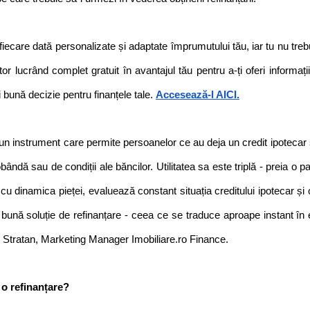
iecare dată personalizate și adaptate împrumutului tău, iar tu nu trebu
tor
lucrând complet gratuit în avantajul tău pentru a-ți oferi informați
 bună decizie pentru finanțele tale. 
Accesează-l AICI.
un instrument care permite persoanelor ce au deja un credit ipotecar 
ândă sau de condiții ale băncilor. Utilitatea sa este triplă - preia o p
cu dinamica pieței, evaluează constant situația creditului ipotecar și o
 bună soluție de refinanțare - ceea ce se traduce aproape instant în
is Stratan, Marketing Manager Imobiliare.ro Finance.
 o refinanțare?