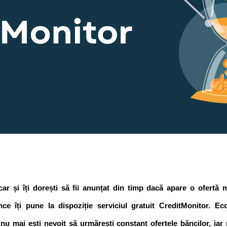
car și îți dorești să fii anunțat din timp dacă apare o ofertă 
nce îți pune la dispoziție serviciul gratuit CreditMonitor. Ec
nu mai ești nevoit să urmărești constant ofertele băncilor, iar 