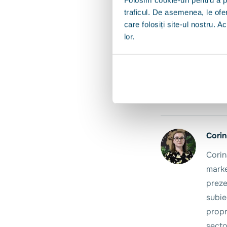
Cu serviciul CreditM
traficul. De asemenea, le ofer
asigura că nu pierzi 
care folosiți site-ul nostru. A
lor.
12 ani de experiență
acceseze peste 65.
Corin
Corin
marke
preze
subie
propri
secto