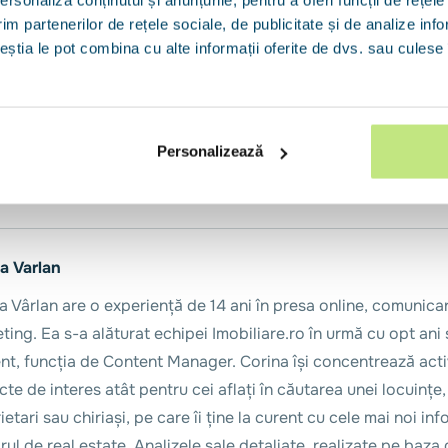
onitor poți sta liniștit. Nu trebuie să mai monitorizezi în mod consta
im partenerilor de rețele sociale, de publicitate și de analize info
o oportunitate. 
Încearcă-l și tu! 
Poți să ai încredere în Imobiliare.ro
ceștia le pot combina cu alte informații oferite de dvs. sau culese î
 în creditare, sute de review-uri de la clienți mulțumiți și am ajutat 
000 de împrumuturi.
Personalizează
a Varlan
a Vârlan are o experiență de 14 ani în presa online, comunica
ting. Ea s-a alăturat echipei Imobiliare.ro în urmă cu opt ani 
nt, funcția de Content Manager. Corina își concentrează acti
cte de interes atât pentru cei aflați în căutarea unei locuințe,
etari sau chiriași, pe care îi ține la curent cu cele mai noi inf
rul de real estate. Analizele sale detaliate, realizate pe baza