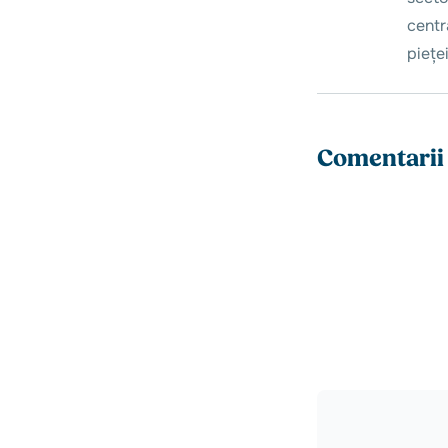
centr
piețe
Comentarii 