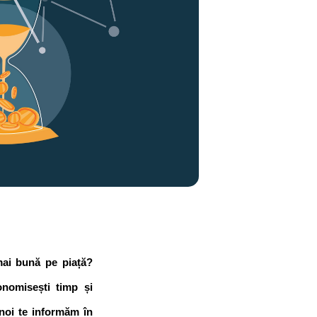
mai bună pe piață? 
onomisești timp și 
noi te informăm în 