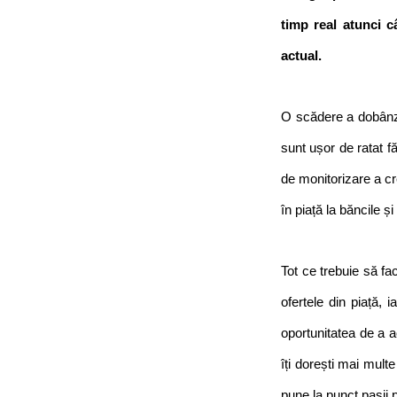
timp real atunci c
actual. 
O scădere a dobânzi
sunt ușor de ratat f
de monitorizare a cr
în piață la băncile și
Tot ce trebuie să fa
ofertele din piață,
oportunitatea de a a
îți dorești mai multe 
pune la punct pașii p