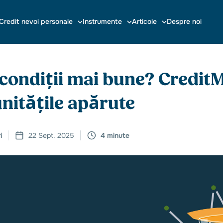
Credit nevoi personale
Instrumente
Articole
Despre noi
 condiții mai bune? CreditMo
nitățile apărute
i
22 Sept. 2025
4 minute