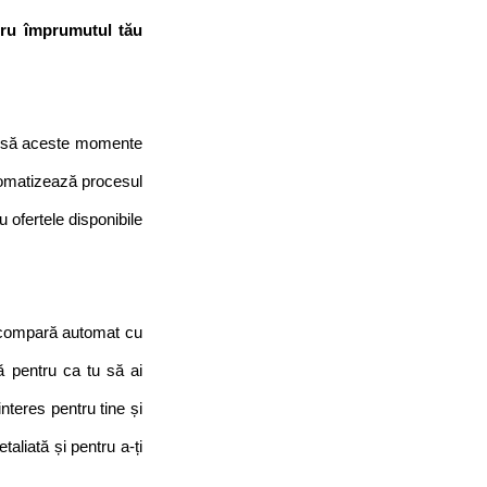
tru împrumutul tău 
însă aceste momente 
tomatizează procesul 
ofertele disponibile 
e compară automat cu 
 pentru ca tu să ai 
teres pentru tine și 
taliată și pentru a-ți 