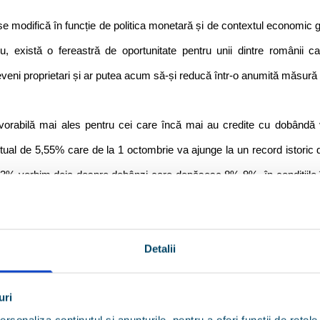
e modifică în funcție de politica monetară și de contextul economic g
, există o fereastră de oportunitate pentru unii dintre românii c
eveni proprietari și ar putea acum să-și reducă într-o anumită măsură 
vorabilă mai ales pentru cei care încă mai au credite cu dobândă va
al de 5,55% care de la 1 octombrie va ajunge la un record istoric
3% vorbim deja despre dobânzi care depășesc 8%-9%, în condițiile 
e aplicate în primii 2, 3 sau 5 ani la un credit ipotecar încep de la 4,7%
stfel de situații să facă o simulare alături de un broker și să vadă care
Detalii
 vadă după refinanțare în rata lunară”, a declarat Andrei Cazacu,
ro Finance.
uri
rsonaliza conținutul și anunțurile, pentru a oferi funcții de rețele