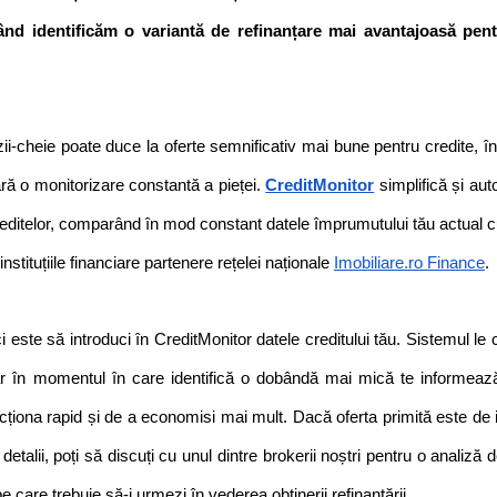
ând identificăm o variantă de refinanțare mai avantajoasă pen
i-cheie poate duce la oferte semnificativ mai bune pentru credite, 
ără o monitorizare constantă a pieței. 
CreditMonitor
 simplifică și au
editelor, comparând în mod constant datele împrumutului tău actual cu 
 instituțiile financiare partenere rețelei naționale 
Imobiliare.ro Finance
.
ci este să introduci în CreditMonitor datele creditului tău. Sistemul l
 iar în momentul în care identifică o dobândă mai mică te informează
cționa rapid și de a economisi mai mult. Dacă oferta primită este de in
detalii, poți să discuți cu unul dintre brokerii noștri pentru o analiză de
e care trebuie să-i urmezi în vederea obținerii refinanțării.