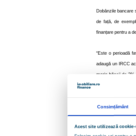
Dobânzile bancare s
de față, de exemplu
finanțare pentru a d
“Este o perioadă fa
adaugă un IRCC actu
marja băncii de 2%-
de față dobânzile fix
care se regăsesc în a
care ar urma să le
Consimțământ
Director Imobiliare.
Acest site utilizează cookie-
Folosim cookie-uri pentru a pe