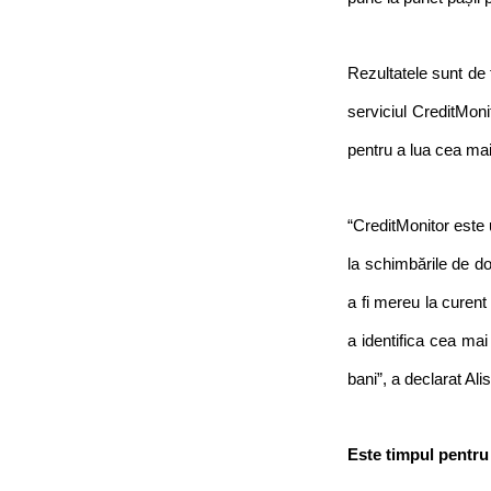
Rezultatele sunt de f
serviciul CreditMoni
pentru a lua cea mai
“CreditMonitor este 
la schimbările de dob
a fi mereu la curent 
a identifica cea mai
bani”, a declarat Al
Este timpul pentru