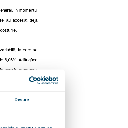
eneral. În momentul 
are au accesat deja 
costurile.
riabilă, la care se 
 de 6,06%. Adăugând 
în care în momentul 
. Îi încurajăm pe cei 
 ar fi diferențele pe 
Despre
 Franchise Network 
 sociale și pentru a analiza