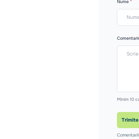
Nume
*
Comentar
Minim 10 c
Trimite
Comentariil