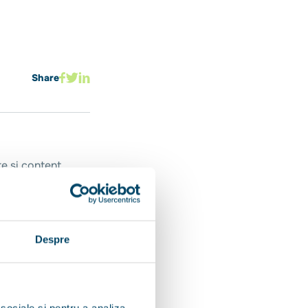
Share
re și content
și ocupă, în
vitatea pe
 cât și pentru
Despre
ormații din
 datelor
ră în profunzimea
ia.
 sociale și pentru a analiza