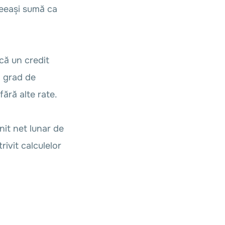
ceeași sumă ca
că un credit
n grad de
ără alte rate.
it net lunar de
rivit calculelor