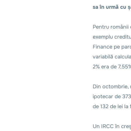
sa în urmă cu ș
Pentru românii c
exemplu creditul
Finance pe parc
variabilă calcu
2% era de 7,55%
Din octombrie, 
ipotecar de 373.
de 132 de lei la 
Un IRCC în creș