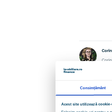
Corin
Corin
marke
preze
subie
propri
Consimțământ
secto
centr
Acest site utilizează cookie-
piețe
Folosim cookie-uri pentru a pe