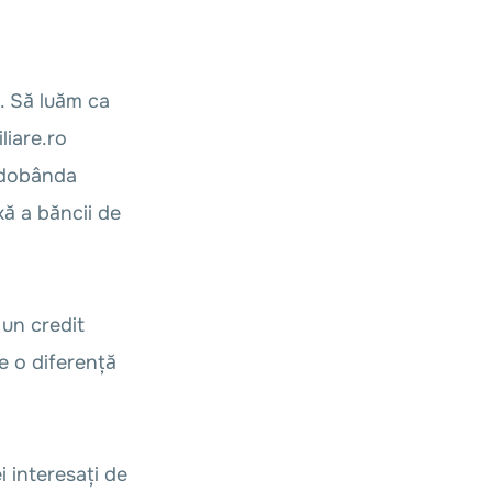
e. Să luăm ca
liare.ro
, dobânda
xă a băncii de
 un credit
e o diferență
i interesați de