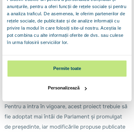
Dobânda pentru un credit Noua Casă este
anunțurile, pentru a oferi funcții de rețele sociale și pentru
a analiza traficul. De asemenea, le oferim partenerilor de
variabilă. Aceasta se calculează în funcție de
rețele sociale, de publicitate și de analize informații cu
IRCC (Indicele de Referință pentru Creditele
privire la modul în care folosiți site-ul nostru. Aceștia le
Consumatorilor), la care se adaugă o marjă fixă
pot combina cu alte informații oferite de dvs. sau culese
în urma folosirii serviciilor lor.
de 2%. Unul dintre avantajele dobânzii variabile
este că, în cazul în care dobânzile de referință
scad, și ratele lunare pot deveni mai mici. Totuși,
Permite toate
și reversul este adevărat - dacă IRCC crește,
ratele vor crește.
Personalizează
Pentru a intra în vigoare, acest proiect trebuie să
fie adoptat mai întâi de Parlament și promulgat
de președinte, iar modificările propuse publicate