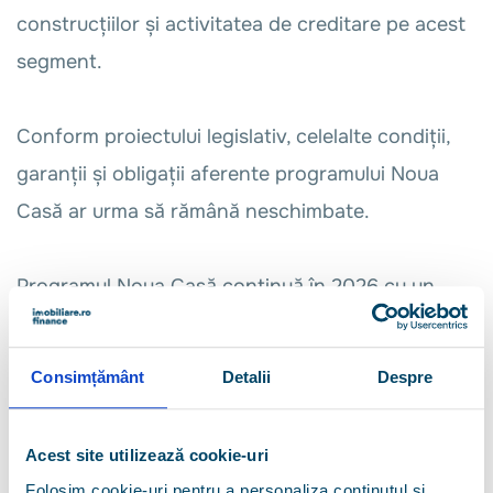
construcțiilor și activitatea de creditare pe acest
segment.
Conform proiectului legislativ, celelalte condiții,
garanții și obligații aferente programului Noua
Casă ar urma să rămână neschimbate.
Programul Noua Casă continuă în 2026 cu un
plafon de garantare de 500 de milioane de lei,
aprobat de Guvern.
Fondurile au devenit
Consimțământ
Detalii
Despre
disponibile
pentru accesare începând cu luna mai,
13 bănci fiind înscrise în program.
Acest site utilizează cookie-uri
Folosim cookie-uri pentru a personaliza conținutul și