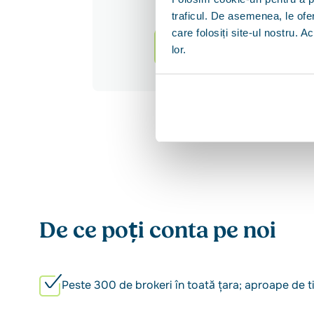
de la
ANAF
și
Biroul de Cred
traficul. De asemenea, le ofer
împrumuta și ce oferte de cre
care folosiți site-ul nostru. A
Vezi cum funcționează
lor.
De ce poți conta pe noi
Peste 300 de brokeri în toată țara; aproape de ti