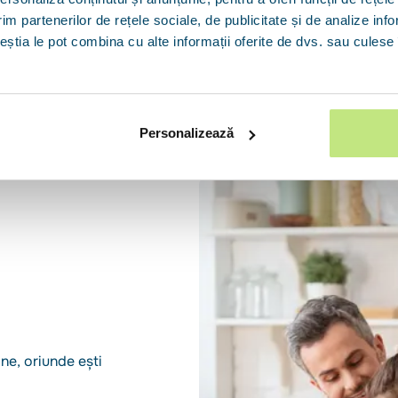
it
. Îți spunem cât poți
Poți obține până la
im partenerilor de rețele sociale, de publicitate și de analize info
dit ți se potrivesc.
Rată estimativă
ceștia le pot combina cu alte informații oferite de dvs. sau culese î
Perioada maximă
Personalizează
ne, oriunde ești