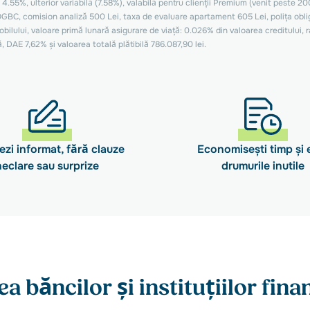
e 4.55%, ulterior variabilă (7.58%), valabilă pentru clienții Premium (venit peste 
C, comision analiză 500 Lei, taxa de evaluare apartament 605 Lei, polița obliga
bilului, valoare primă lunară asigurare de viață: 0.026% din valoarea creditului, 
, DAE 7,62% și valoarea totală plătibilă 786.087,90 lei.
zi informat, fără clauze
Economisești timp și e
neclare sau surprize
drumurile inutile
ea băncilor și instituțiilor fin