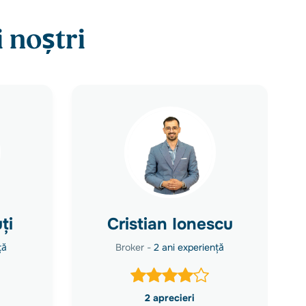
 noștri
ți
Cristian Ionescu
ță
Broker -
2 ani experiență
2 aprecieri