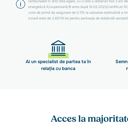
rambursabil în 300 rate egale, cu o rată a dobânzii fixă 3 ani d
energetică A/superioară/B emis după 15.02.2023/certificat ROGB
cota de primă de asigurare de 0.11% la valoarea estimativă a imo
lunară este de 2.637,61 lei pentru perioada de dobândă variabilă
Ai un specialist de partea ta în
Semne
relația cu banca
Acces la majoritat