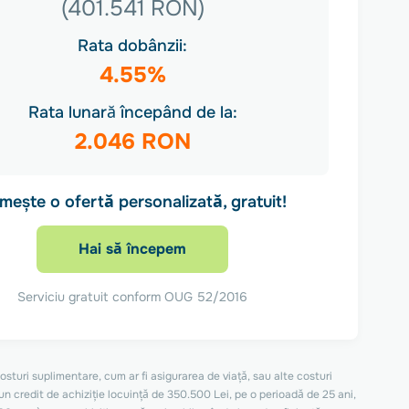
(401.541 RON)
Rata dobânzii:
4.55%
Rata lunară începând de la:
2.046 RON
imește o ofertă personalizată, gratuit!
Hai să începem
Serviciu gratuit conform OUG 52/2016
osturi suplimentare, cum ar fi asigurarea de viață, sau alte costuri
u un credit de achiziție locuință de 350.500 Lei, pe o perioadă de 25 ani,