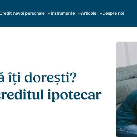
Credit nevoi personale
Instrumente
Articole
Despre noi
ă îți dorești?
editul ipotecar