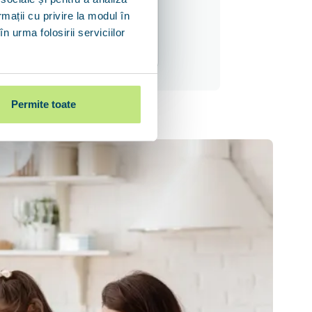
395.000
lei
rmații cu privire la modul în
de la 2.000 lei/lună
n urma folosirii serviciilor
27 ani
Permite toate