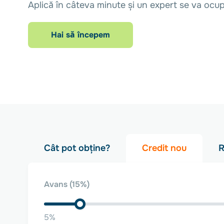
Aplică în câteva minute și un expert se va ocu
Hai să începem
Cât pot obține?
Credit nou
R
Avans
(15%)
5%