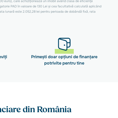
2000 euro), care achiziționează un imobil având clasa de eficiență
torie PAD în valoare de 130 Lei și cea facultativă calculată aplicând
rata lunară este 2.052,28 lei pentru perioada de dobândă fixă, rata
viți
Primești doar opțiuni de finanțare
potrivite pentru tine
anciare din România