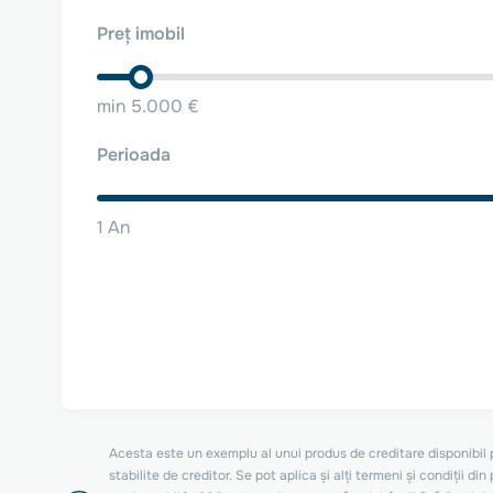
Preț imobil
min 5.000 €
Perioada
1 An
Acesta este un exemplu al unui produs de creditare disponibil pe
stabilite de creditor. Se pot aplica și alți termeni și condiții 