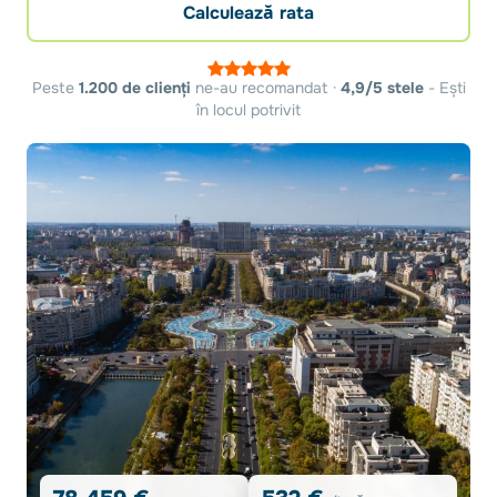
Calculează rata
Peste
1.200 de clienți
ne-au recomandat ·
4,9/5 stele
- Ești
în locul potrivit