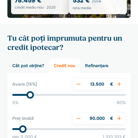
78.459 €
532 €
/lună
credit mediu nou · 2025
rata medie
Tu cât poți împrumuta pentru un
credit ipotecar?
Cât pot obține?
Credit nou
Refinanțare
€
Avans
(15%)
5%
80%
€
Preț imobil
min 5.000 €
1.333.333 €