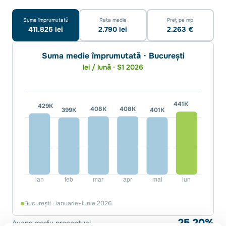
Suma împrumutată
Rata medie
Preț pe mp
411.825 lei
2.790 lei
2.263 €
Suma medie împrumutată · București
lei / lună · S1 2026
București · ianuarie–iunie 2026
25,20%
Avans mediu procentual