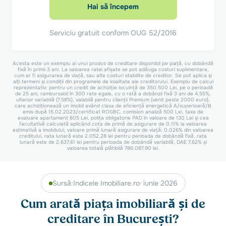
Hai să începem
Serviciu gratuit conform OUG 52/2016
Acesta este un exemplu al unui produs de creditare disponibil pe piață, cu dobândă
fixă în primii 3 ani. La valoarea ratei afișate se pot adăuga costuri suplimentare,
cum ar fi asigurarea de viață, sau alte costuri stabilite de creditor. Se pot aplica și
alți termeni și condiții din programele de loialitate ale creditorului. Exemplu de calcul
reprezentativ: pentru un credit de achiziție locuință de 350.500 Lei, pe o perioadă
de 25 ani, rambursabil în 300 rate egale, cu o rată a dobânzii fixă 3 ani de 4.55%,
ulterior variabilă (7.58%), valabilă pentru clienții Premium (venit peste 2000 euro),
care achiziționează un imobil având clasa de eficiență energetică A/superioară/B
emis după 15.02.2023/certificat ROGBC, comision analiză 500 Lei, taxa de
evaluare apartament 605 Lei, polița obligatorie PAD în valoare de 130 Lei și cea
facultativă calculată aplicând cota de primă de asigurare de 0.11% la valoarea
estimativă a imobilului, valoare primă lunară asigurare de viață: 0.026% din valoarea
creditului, rata lunară este 2.052,28 lei pentru perioada de dobândă fixă, rata
lunară este de 2.637,61 lei pentru perioada de dobândă variabilă, DAE 7,62% și
valoarea totală plătibilă 786.087,90 lei.
Sursă:
Indicele Imobiliare.ro
· iunie 2026
Cum arată piața imobiliară și de
creditare în București?