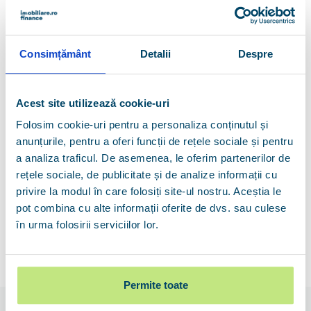
550.568 lei
Preț mediu per tranzacție
Consimțământ
Detalii
Despre
În prima jumătate a anului 2026, piața
imobiliară din București a rămas principalul pol
de atracție pentru cumpărătorii de locuințe,
Acest site utilizează cookie-uri
59,36%
dintre cumpărători declarând că vor
Folosim cookie-uri pentru a personaliza conținutul și
apela la un credit ipotecar.
anunțurile, pentru a oferi funcții de rețele sociale și pentru
a analiza traficul. De asemenea, le oferim partenerilor de
Prețul mediu solicitat de vânzători pentru
rețele sociale, de publicitate și de analize informații cu
proprietățile rezidențiale a fost de
2.263 €/mp
, ceea
privire la modul în care folosiți site-ul nostru. Aceștia le
ce s-a reflectat într-un preț mediu plătit pentru o
pot combina cu alte informații oferite de dvs. sau culese
proprietate de
550.568 lei
. Pentru aceste achiziții,
în urma folosirii serviciilor lor.
cumpărătorii au achitat un avans mediu de
25,20%
.
Suma medie împrumutată prin credit a fost de
411.825
lei
, generând o rată lunară medie de
2.790 lei
.
Permite toate